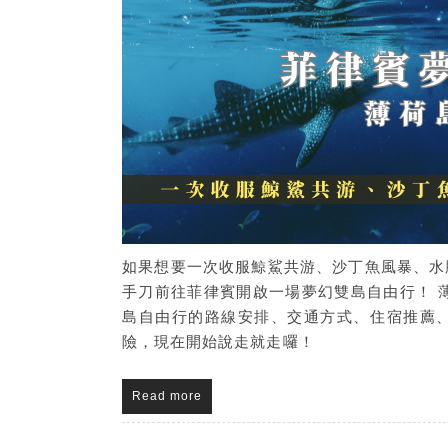
如果想要一次收服鯨鯊共游、沙丁魚風暴、水
手刀前往菲律賓開啟一場夢幻雙島自由行！ 薄
島自由行的路線安排、交通方式、住宿推薦
險，現在開始說走就走囉！
Read more