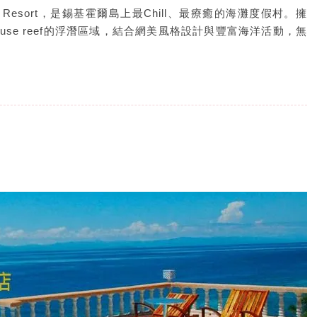
ch Resort，是錫基霍爾島上最Chill、最療癒的海灘度假村。擁
se reef的浮潛區域，結合網美風格設計與豐富海洋活動，無
。