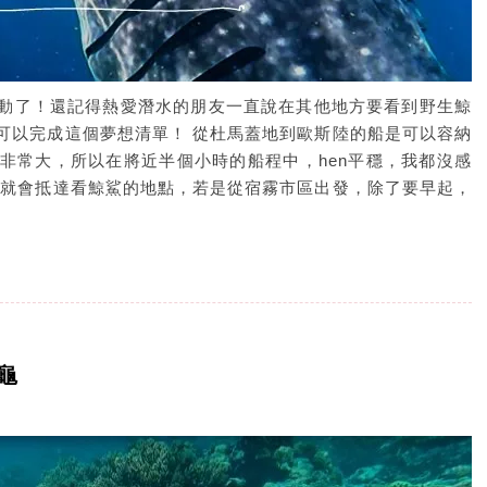
動了！還記得熱愛潛水的朋友一直說在其他地方要看到野生鯨
可以完成這個夢想清單！ 從杜馬蓋地到歐斯陸的船是可以容納
非常大，所以在將近半個小時的船程中，hen平穩，我都沒感
程就會抵達看鯨鯊的地點，若是從宿霧市區出發，除了要早起，
龜