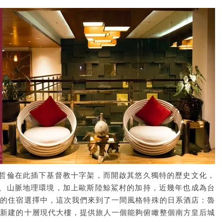
哲倫在此插下基督教十字架，而開啟其悠久獨特的歷史文化，
、山脈地理環境，加上歐斯陸鯨鯊村的加持，近幾年也成為台
門的住宿選擇中，這次我們來到了一間風格特殊的日系酒店：魯
，新建的十層現代大樓，提供旅人一個能夠俯瞰整個南方皇后城