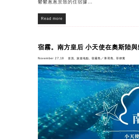
鬱鬱蔥蔥景致的住宿據...
Read more
宿霧。南方皇后 小天使在奧斯陸與
November 27,18
首頁
,
旅遊地點
,
宿霧島／薄荷島
,
菲律賓