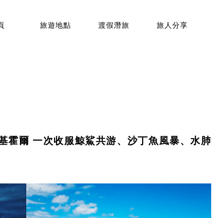
頁
旅遊地點
渡假潛旅
旅人分享
錫基霍爾 一次收服鯨鯊共游、沙丁魚風暴、水肺