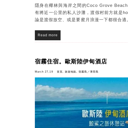
隱身在椰林與海岸之間的Coco Grove Bea
有將近一公里的私人沙灘，渡假村前方就是hou
論是渡假放空、或是要蜜月浪漫一下都很合適
Read more
宿霧住宿。歐斯陸伊甸酒店
March 27,19
首頁
,
旅遊地點
,
宿霧島／薄荷島