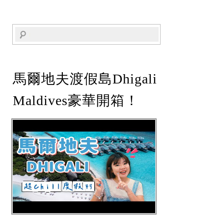
馬爾地夫渡假島Dhigali
Maldives豪華開箱！