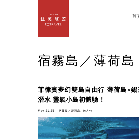
首
宿霧島／薄荷島
菲律賓夢幻雙島自由行 薄荷島×
潛水 靈氣小島初體驗！
May 21,25
宿霧島／薄荷島
,
懶人包