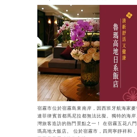
宿霧市位於宿霧島東南岸，因西班牙航海家麥
連菲律賓首都馬尼拉都無法比擬。獨特的海岸
灣旅客造訪的熱門景點之一！ 在宿霧五花八
瑪高地大飯店。 位於宿霧市，四周寧靜祥和