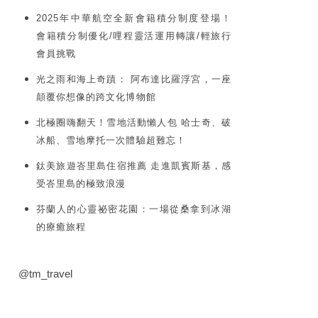
2025年中華航空全新會籍積分制度登場！
會籍積分制優化/哩程靈活運用轉讓/輕旅行
會員挑戰
光之雨和海上奇蹟： 阿布達比羅浮宮，一座
顛覆你想像的跨文化博物館
北極圈嗨翻天！雪地活動懶人包 哈士奇、破
冰船、雪地摩托一次體驗超難忘！
鈦美旅遊峇里島住宿推薦 走進凱賓斯基，感
受峇里島的極致浪漫
芬蘭人的心靈祕密花園：一場從桑拿到冰湖
的療癒旅程
@tm_travel