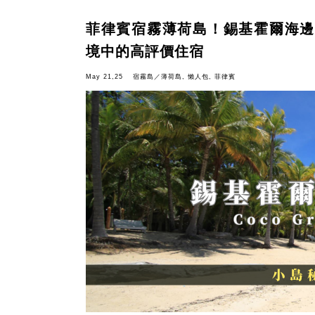
菲律賓宿霧薄荷島！錫基霍爾海邊渡假村推薦
境中的高評價住宿
May 21,25
宿霧島／薄荷島
,
懶人包
,
菲律賓