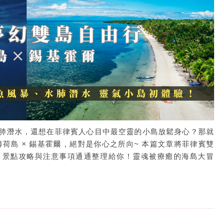
肺潛水，還想在菲律賓人心目中最空靈的小島放鬆身心？那就
荷島 × 錫基霍爾，絕對是你心之所向~ 本篇文章將菲律賓雙
、景點攻略與注意事項通通整理給你！靈魂被療癒的海島大冒