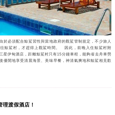
由於必須配合鯨鯊習性與當地政府的觀鯊管制規定，不少旅人
前往鯨鯊村，才趕得上觀鯊時間。 因此，前晚入住鯨鯊村附
三星伊甸酒店，距離鯨鯊村只有15分鐘車程，能夠省去舟車勞
後優閒地享受清晨海景、美味早餐，神清氣爽地和鯨鯊相見歡
管理渡假酒店！