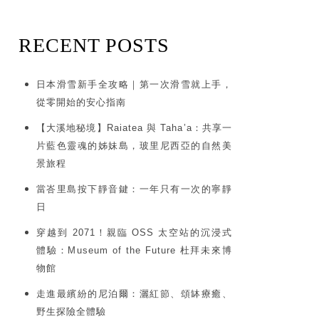
RECENT POSTS
日本滑雪新手全攻略｜第一次滑雪就上手，
從零開始的安心指南
【大溪地秘境】Raiatea 與 Taha’a：共享一
片藍色靈魂的姊妹島，玻里尼西亞的自然美
景旅程
當峇里島按下靜音鍵：一年只有一次的寧靜
日
穿越到 2071！親臨 OSS 太空站的沉浸式
體驗：Museum of the Future 杜拜未來博
物館
走進最繽紛的尼泊爾：灑紅節、頌缽療癒、
野生探險全體驗