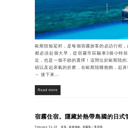
歐斯陸鯨鯊村，是每個宿霧旅客的必訪行程，
都必須起個大早，從宿霧市區驅車3個小時
近，也是一個不錯的選擇！這間位於歐斯陸的
頓以及起床氣的折磨，在歐斯陸睡飽飽，起床
～ 接下來...
Read more
宿霧住宿。隱藏於熱帶島國的日式
February 01,19
首頁
,
旅遊地點
,
宿霧島／薄荷島