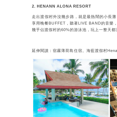
2. HENANN ALONA RESORT
走出渡假村外沒幾步路，就是最熱鬧的小長灘
享用晚餐BUFFET，聽著LIVE BAND的
幾乎佔渡假村的60%的游泳池，玩上一整天
延伸閱讀：
宿霧薄荷島住宿。海藍渡假村Henann A