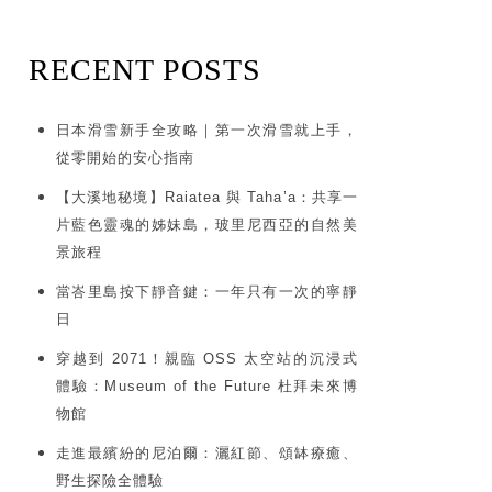
RECENT POSTS
日本滑雪新手全攻略｜第一次滑雪就上手，
從零開始的安心指南
【大溪地秘境】Raiatea 與 Taha’a：共享一
片藍色靈魂的姊妹島，玻里尼西亞的自然美
景旅程
當峇里島按下靜音鍵：一年只有一次的寧靜
日
穿越到 2071！親臨 OSS 太空站的沉浸式
體驗：Museum of the Future 杜拜未來博
物館
走進最繽紛的尼泊爾：灑紅節、頌缽療癒、
野生探險全體驗