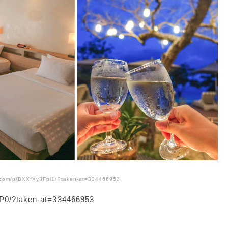
m.com/p/BXXfXy3Fpl1/?taken-at=334466953
P0/?taken-at=334466953