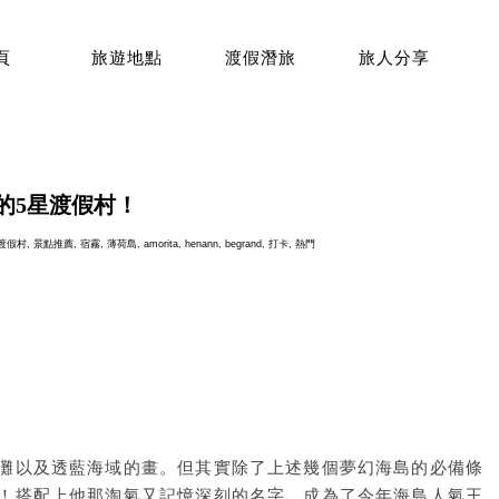
頁
旅遊地點
渡假潛旅
旅人分享
的5星渡假村！
渡假村
,
景點推薦
,
宿霧
,
薄荷島
,
amorita
,
henann
,
begrand
,
打卡
,
熱門
p
灘以及透藍海域的畫。但其實除了上述幾個夢幻海島的必備條
！搭配上他那淘氣又記憶深刻的名字，成為了今年海島人氣王