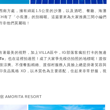
勞島的西南方處，擁有綿延1.5公里的沙灘，以及酒吧、餐廳、海灘
EACH有了「小長灘」的別稱喔。這篇要來為大家推薦三間小編們
對非他們莫屬啦！
得他有著最美的視野，加上VILLA區中，IG部落客瘋狂打卡的無邊
To
」也在這裡拍過照 ! 成了大家爭先模仿拍照的地標呢！渡假
很涼爽。不僅餐點精緻、渡假村服務人員臉上總是掛著笑容與
印良品風格 XD，以木質色為主要搭配，住起來非常舒服，視
AMORITA RESORT