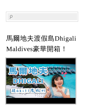
馬爾地夫渡假島Dhigali
Maldives豪華開箱！