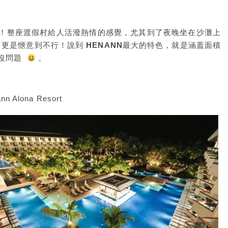
！整座渡假村給人活潑熱情的感覺，尤其到了夜晚坐在沙灘上
音樂，更是愜意到不行！說到
HENANN
最大的特色，就是涵蓋面積
都沒問題
。
lona Resort