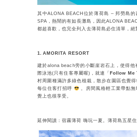
其中ALONA BEACH位於薄荷島 – 邦
SPA，熱鬧的有如長灘島，因此ALONA B
都超喜歡，也完全列入去薄荷島必住清單，絕
1. AMORITA RESORT
建於alona beach旁的小斷崖岩石上，使
際泳池(只有住客專屬喔)，就連「
Follow Me 
村周圍種滿許多綠色植栽，散步在園區也覺得
每位住客打招呼
。房間風格輕工業帶點無
覺上也很享受。
延伸閱讀：
宿霧薄荷 嗨玩一夏。薄荷島五星住宿 