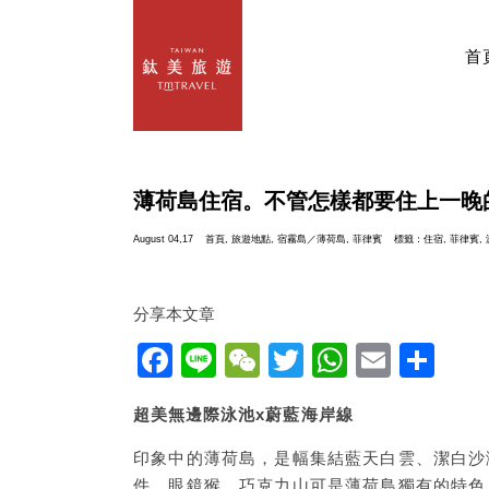
首
薄荷島住宿。不管怎樣都要住上一晚
August 04,17
首頁
,
旅遊地點
,
宿霧島／薄荷島
,
菲律賓
標籤：
住宿
,
菲律賓
,
分享本文章
Facebook
Line
WeChat
Twitter
WhatsAp
Email
分
享
超美無邊際泳池x蔚藍海岸線
印象中的薄荷島，是幅集結藍天白雲、潔白沙
件，眼鏡猴、巧克力山可是薄荷島獨有的特色