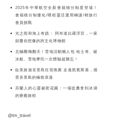
2025年中華航空全新會籍積分制度登場！
會籍積分制優化/哩程靈活運用轉讓/輕旅行
會員挑戰
光之雨和海上奇蹟： 阿布達比羅浮宮，一座
顛覆你想像的跨文化博物館
北極圈嗨翻天！雪地活動懶人包 哈士奇、破
冰船、雪地摩托一次體驗超難忘！
鈦美旅遊峇里島住宿推薦 走進凱賓斯基，感
受峇里島的極致浪漫
芬蘭人的心靈祕密花園：一場從桑拿到冰湖
的療癒旅程
@tm_travel