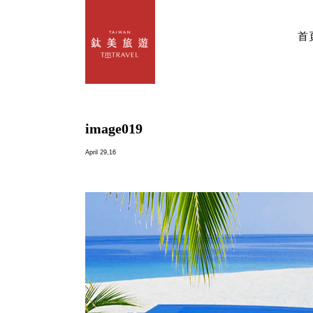
首
image019
April 29,16