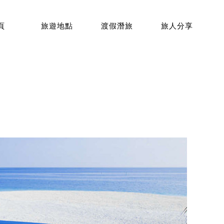
頁
旅遊地點
渡假潛旅
旅人分享