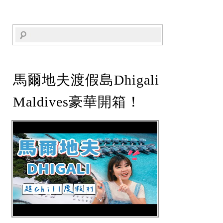
馬爾地夫渡假島Dhigali
Maldives豪華開箱！