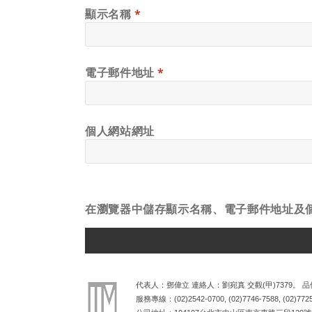
顯示名稱
*
電子郵件地址
*
個人網站網址
在
瀏覽器
中儲存顯示名稱、電子郵件地址及
ALTERNATIVE:
代表人：鄧偉立 連絡人：劉宛真 交觀(甲)7379。 品保
服務專線：
(02)2542-0700
,
(02)7746-7588
,
(02)772