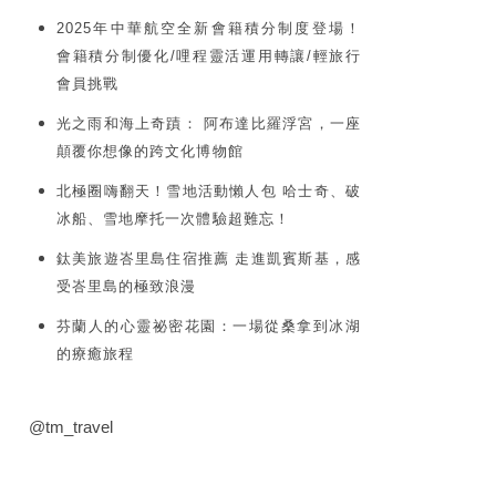
2025年中華航空全新會籍積分制度登場！
會籍積分制優化/哩程靈活運用轉讓/輕旅行
會員挑戰
光之雨和海上奇蹟： 阿布達比羅浮宮，一座
顛覆你想像的跨文化博物館
北極圈嗨翻天！雪地活動懶人包 哈士奇、破
冰船、雪地摩托一次體驗超難忘！
鈦美旅遊峇里島住宿推薦 走進凱賓斯基，感
受峇里島的極致浪漫
芬蘭人的心靈祕密花園：一場從桑拿到冰湖
的療癒旅程
@tm_travel