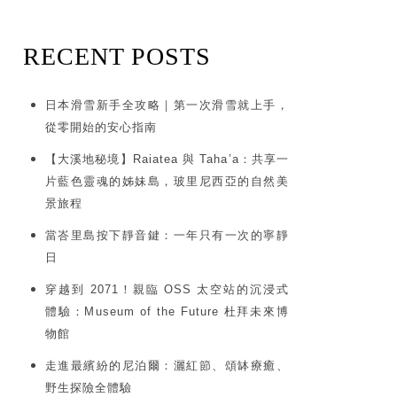
RECENT POSTS
日本滑雪新手全攻略｜第一次滑雪就上手，
從零開始的安心指南
【大溪地秘境】Raiatea 與 Taha’a：共享一
片藍色靈魂的姊妹島，玻里尼西亞的自然美
景旅程
當峇里島按下靜音鍵：一年只有一次的寧靜
日
穿越到 2071！親臨 OSS 太空站的沉浸式
體驗：Museum of the Future 杜拜未來博
物館
走進最繽紛的尼泊爾：灑紅節、頌缽療癒、
野生探險全體驗