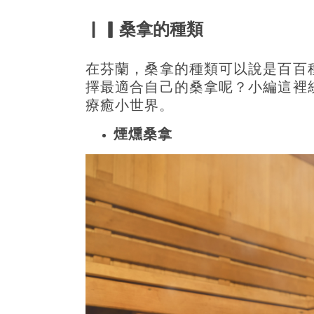
▏▎桑拿的種類
在芬蘭，桑拿的種類可以說是百百
擇最適合自己的桑拿呢？小編這裡
療癒小世界。
煙燻桑拿