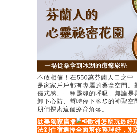
不敢相信！在550萬芬蘭人口之中
是家家戶戶都有專屬的桑拿空間。
儀式感、一種靈魂的呼吸。無論是
卸下心防、暫時停下腳步的神聖空
朋們探索這個療育角落。
鈦美獨家
廣播
歐洲怎麼玩最好
法到住宿選擇全面幫你整理好，別