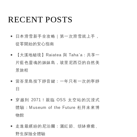
RECENT POSTS
日本滑雪新手全攻略｜第一次滑雪就上手，
從零開始的安心指南
【大溪地秘境】Raiatea 與 Taha’a：共享一
片藍色靈魂的姊妹島，玻里尼西亞的自然美
景旅程
當峇里島按下靜音鍵：一年只有一次的寧靜
日
穿越到 2071！親臨 OSS 太空站的沉浸式
體驗：Museum of the Future 杜拜未來博
物館
走進最繽紛的尼泊爾：灑紅節、頌缽療癒、
野生探險全體驗