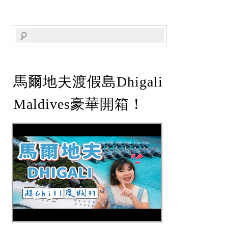
馬爾地夫渡假島Dhigali
Maldives豪華開箱！