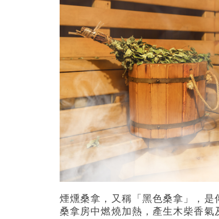
煙燻桑拿，又稱「黑色桑拿」，是
桑拿房中燃燒加熱，產生木柴香氣