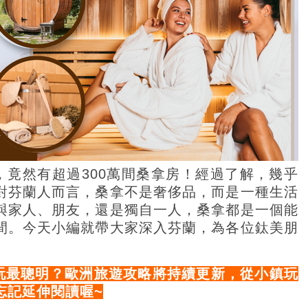
，竟然有超過300萬間桑拿房！經過了解，幾乎
對芬蘭人而言，桑拿不是奢侈品，而是一種生活
與家人、朋友，還是獨自一人，桑拿都是一個能
間。今天小編就帶大家深入芬蘭，為各位鈦美朋
玩最聰明？歐洲旅遊攻略將持續更新，從小鎮玩
忘記延伸閱讀喔~