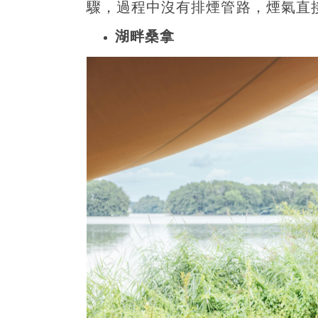
驟，過程中沒有排煙管路，煙氣直
湖畔桑拿