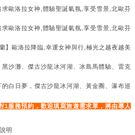
蘭】追求歐洛拉女神,體驗聖誕氣氛,享受雪景,北歐芬
蘭】追求歐洛拉女神,體驗聖誕氣氛,享受雪景,北歐芬
5夢幻芬蘭】歐洛拉降臨,幸運女神與行,極光之越夜越美
】初冬，黑沙灘、傑古沙龍冰河湖、冰島馬體驗、雷克
】極光下的白日夢，傑古沙龍冰河湖、黃金圈、瀑布巡
1對1服務預約，歡迎填寫旅遊需求單，將由專人
說明