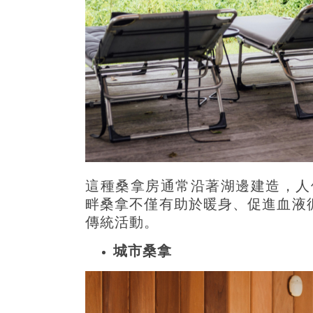
這種桑拿房通常沿著湖邊建造，人
畔桑拿不僅有助於暖身、促進血液
傳統活動。
城市桑拿