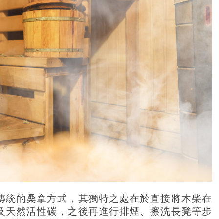
傳統的桑拿方式，其獨特之處在於直接將木柴在
及天然活性碳，之後再進行排煙、擦洗長凳等步