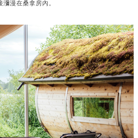
接瀰漫在桑拿房內。