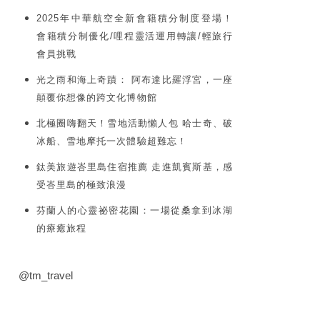
2025年中華航空全新會籍積分制度登場！
會籍積分制優化/哩程靈活運用轉讓/輕旅行
會員挑戰
光之雨和海上奇蹟： 阿布達比羅浮宮，一座
顛覆你想像的跨文化博物館
北極圈嗨翻天！雪地活動懶人包 哈士奇、破
冰船、雪地摩托一次體驗超難忘！
鈦美旅遊峇里島住宿推薦 走進凱賓斯基，感
受峇里島的極致浪漫
芬蘭人的心靈祕密花園：一場從桑拿到冰湖
的療癒旅程
@tm_travel