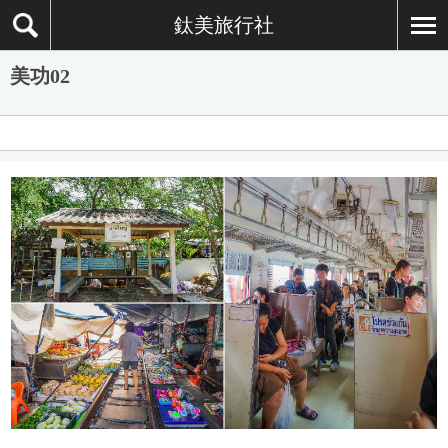
鈦美旅行社
美功02