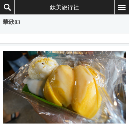
鈦美旅行社
華欣03