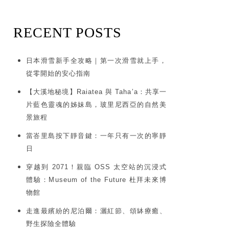
RECENT POSTS
日本滑雪新手全攻略｜第一次滑雪就上手，
從零開始的安心指南
【大溪地秘境】Raiatea 與 Taha’a：共享一
片藍色靈魂的姊妹島，玻里尼西亞的自然美
景旅程
當峇里島按下靜音鍵：一年只有一次的寧靜
日
穿越到 2071！親臨 OSS 太空站的沉浸式
體驗：Museum of the Future 杜拜未來博
物館
走進最繽紛的尼泊爾：灑紅節、頌缽療癒、
野生探險全體驗