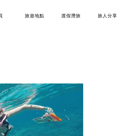
頁
旅遊地點
渡假潛旅
旅人分享