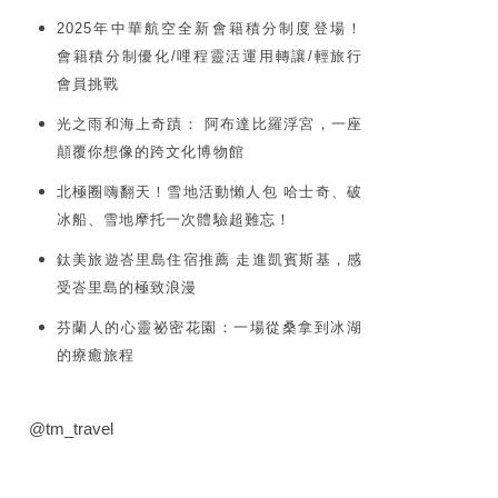
2025年中華航空全新會籍積分制度登場！
會籍積分制優化/哩程靈活運用轉讓/輕旅行
會員挑戰
光之雨和海上奇蹟： 阿布達比羅浮宮，一座
顛覆你想像的跨文化博物館
北極圈嗨翻天！雪地活動懶人包 哈士奇、破
冰船、雪地摩托一次體驗超難忘！
鈦美旅遊峇里島住宿推薦 走進凱賓斯基，感
受峇里島的極致浪漫
芬蘭人的心靈祕密花園：一場從桑拿到冰湖
的療癒旅程
@tm_travel