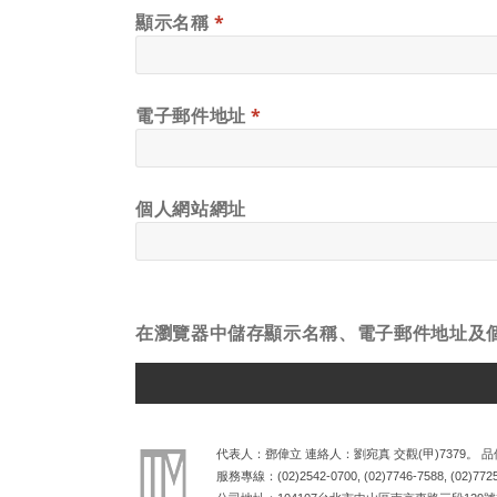
顯示名稱
*
電子郵件地址
*
個人網站網址
在
瀏覽器
中儲存顯示名稱、電子郵件地址及
ALTERNATIVE:
代表人：鄧偉立 連絡人：劉宛真 交觀(甲)7379。 品保
服務專線：
(02)2542-0700
,
(02)7746-7588
,
(02)772