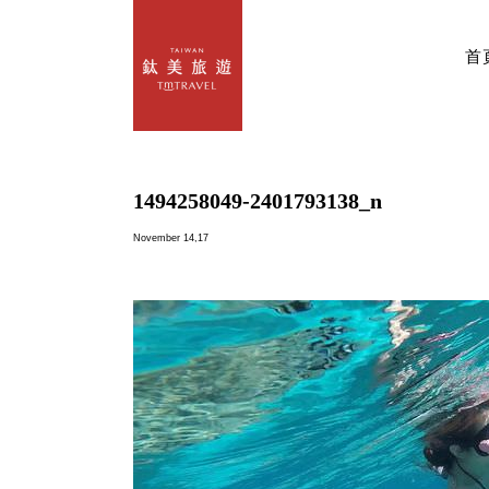
首
1494258049-2401793138_n
November 14,17