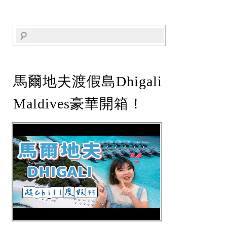
馬爾地夫渡假島Dhigali
Maldives豪華開箱！