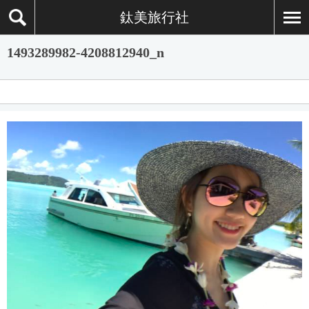
鈦美旅行社
1493289982-4208812940_n