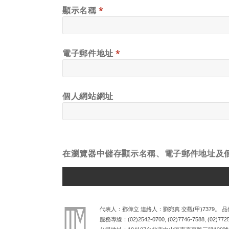
顯示名稱
*
電子郵件地址
*
個人網站網址
在
瀏覽器
中儲存顯示名稱、電子郵件地址及
ALTERNATIVE:
代表人：鄧偉立 連絡人：劉宛真 交觀(甲)7379。 品保
服務專線：
(02)2542-0700
,
(02)7746-7588
,
(02)772