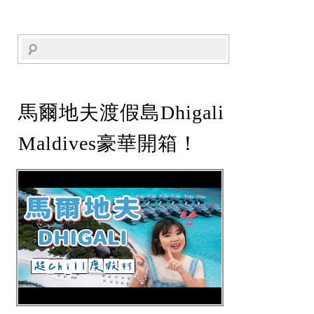
馬爾地夫渡假島Dhigali
Maldives豪華開箱！