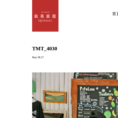
首
TMT_4030
May 08,17