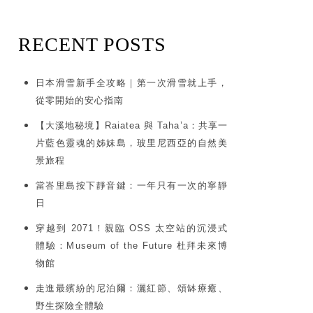
RECENT POSTS
日本滑雪新手全攻略｜第一次滑雪就上手，
從零開始的安心指南
【大溪地秘境】Raiatea 與 Taha’a：共享一
片藍色靈魂的姊妹島，玻里尼西亞的自然美
景旅程
當峇里島按下靜音鍵：一年只有一次的寧靜
日
穿越到 2071！親臨 OSS 太空站的沉浸式
體驗：Museum of the Future 杜拜未來博
物館
走進最繽紛的尼泊爾：灑紅節、頌缽療癒、
野生探險全體驗