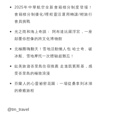
2025年中華航空全新會籍積分制度登場！
會籍積分制優化/哩程靈活運用轉讓/輕旅行
會員挑戰
光之雨和海上奇蹟： 阿布達比羅浮宮，一座
顛覆你想像的跨文化博物館
北極圈嗨翻天！雪地活動懶人包 哈士奇、破
冰船、雪地摩托一次體驗超難忘！
鈦美旅遊峇里島住宿推薦 走進凱賓斯基，感
受峇里島的極致浪漫
芬蘭人的心靈祕密花園：一場從桑拿到冰湖
的療癒旅程
@tm_travel