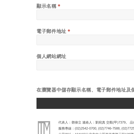
顯示名稱
*
電子郵件地址
*
個人網站網址
在
瀏覽器
中儲存顯示名稱、電子郵件地址及
ALTERNATIVE:
代表人：鄧偉立 連絡人：劉宛真 交觀(甲)7379。 品保
服務專線：
(02)2542-0700
,
(02)7746-7588
,
(02)772