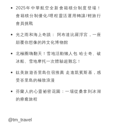
2025年中華航空全新會籍積分制度登場！
會籍積分制優化/哩程靈活運用轉讓/輕旅行
會員挑戰
光之雨和海上奇蹟： 阿布達比羅浮宮，一座
顛覆你想像的跨文化博物館
北極圈嗨翻天！雪地活動懶人包 哈士奇、破
冰船、雪地摩托一次體驗超難忘！
鈦美旅遊峇里島住宿推薦 走進凱賓斯基，感
受峇里島的極致浪漫
芬蘭人的心靈祕密花園：一場從桑拿到冰湖
的療癒旅程
@tm_travel