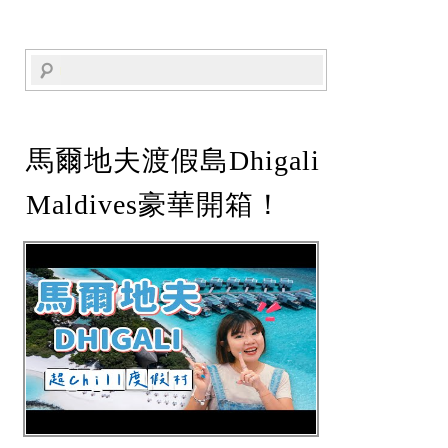
馬爾地夫渡假島Dhigali
Maldives豪華開箱！