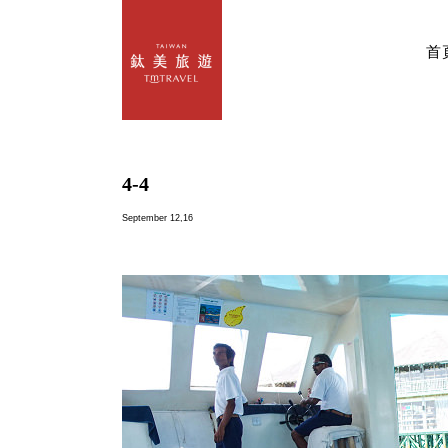
首
4-4
September 12,16