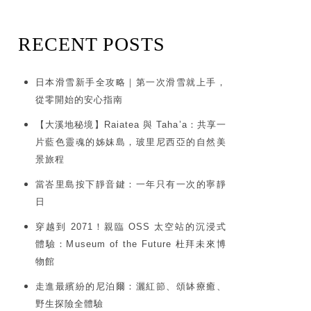
RECENT POSTS
日本滑雪新手全攻略｜第一次滑雪就上手，
從零開始的安心指南
【大溪地秘境】Raiatea 與 Taha’a：共享一
片藍色靈魂的姊妹島，玻里尼西亞的自然美
景旅程
當峇里島按下靜音鍵：一年只有一次的寧靜
日
穿越到 2071！親臨 OSS 太空站的沉浸式
體驗：Museum of the Future 杜拜未來博
物館
走進最繽紛的尼泊爾：灑紅節、頌缽療癒、
野生探險全體驗