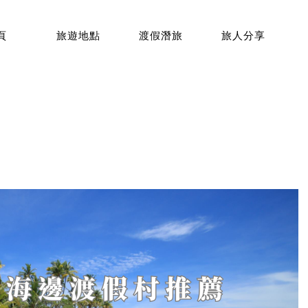
頁
旅遊地點
渡假潛旅
旅人分享