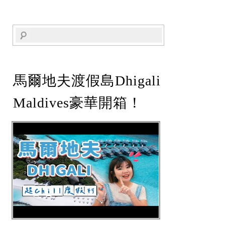
馬爾地夫渡假島Dhigali
Maldives豪華開箱！