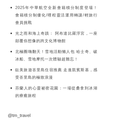
2025年中華航空全新會籍積分制度登場！
會籍積分制優化/哩程靈活運用轉讓/輕旅行
會員挑戰
光之雨和海上奇蹟： 阿布達比羅浮宮，一座
顛覆你想像的跨文化博物館
北極圈嗨翻天！雪地活動懶人包 哈士奇、破
冰船、雪地摩托一次體驗超難忘！
鈦美旅遊峇里島住宿推薦 走進凱賓斯基，感
受峇里島的極致浪漫
芬蘭人的心靈祕密花園：一場從桑拿到冰湖
的療癒旅程
@tm_travel