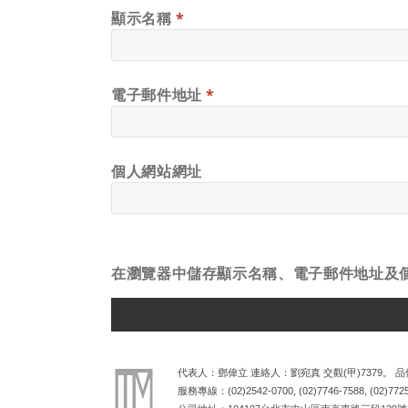
顯示名稱
*
電子郵件地址
*
個人網站網址
在
瀏覽器
中儲存顯示名稱、電子郵件地址及
ALTERNATIVE:
代表人：鄧偉立 連絡人：劉宛真 交觀(甲)7379。 品保
服務專線：
(02)2542-0700
,
(02)7746-7588
,
(02)772