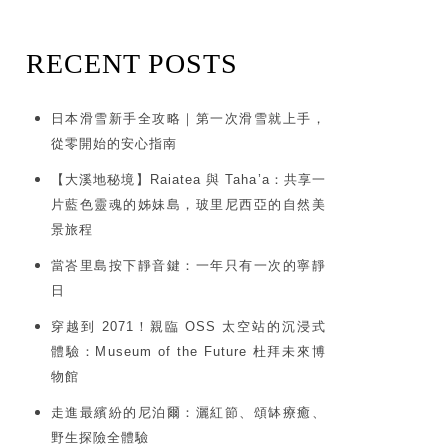
RECENT POSTS
日本滑雪新手全攻略｜第一次滑雪就上手，
從零開始的安心指南
【大溪地秘境】Raiatea 與 Taha’a：共享一
片藍色靈魂的姊妹島，玻里尼西亞的自然美
景旅程
當峇里島按下靜音鍵：一年只有一次的寧靜
日
穿越到 2071！親臨 OSS 太空站的沉浸式
體驗：Museum of the Future 杜拜未來博
物館
走進最繽紛的尼泊爾：灑紅節、頌缽療癒、
野生探險全體驗