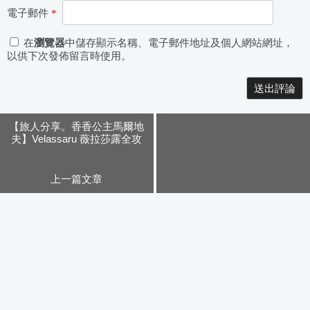
電子郵件
*
在
瀏覽器
中儲存顯示名稱、電子郵件地址及個人網站網址，
以供下次發佈留言時使用。
Alternative:
【旅人分享。香香公主馬爾地
夫】Velassaru 薇拉莎露全攻
略。珊瑚假期
上一篇文章