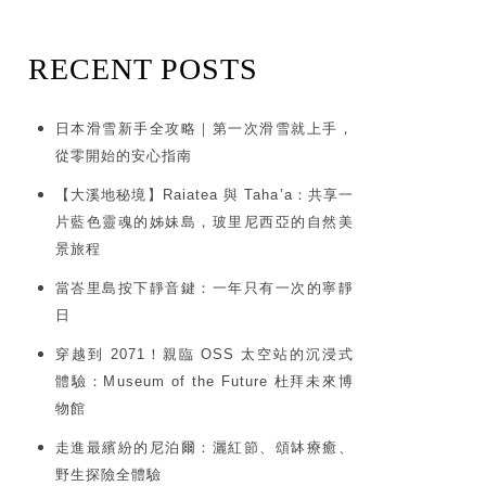
RECENT POSTS
日本滑雪新手全攻略｜第一次滑雪就上手，
從零開始的安心指南
【大溪地秘境】Raiatea 與 Taha’a：共享一
片藍色靈魂的姊妹島，玻里尼西亞的自然美
景旅程
當峇里島按下靜音鍵：一年只有一次的寧靜
日
穿越到 2071！親臨 OSS 太空站的沉浸式
體驗：Museum of the Future 杜拜未來博
物館
走進最繽紛的尼泊爾：灑紅節、頌缽療癒、
野生探險全體驗