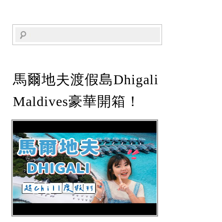
馬爾地夫渡假島Dhigali
Maldives豪華開箱！