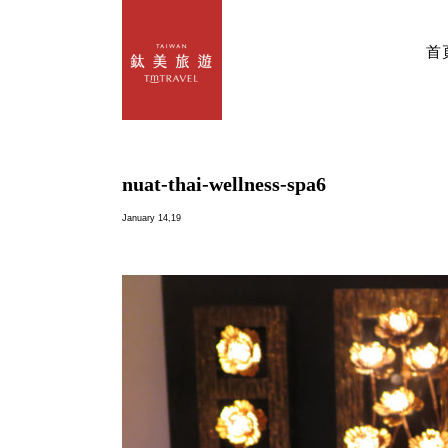
首
nuat-thai-wellness-spa6
January 14,19