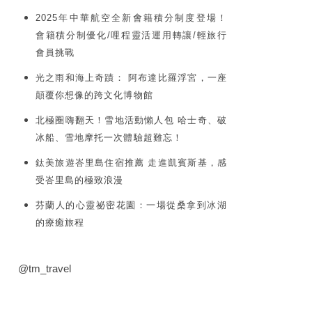
2025年中華航空全新會籍積分制度登場！
會籍積分制優化/哩程靈活運用轉讓/輕旅行
會員挑戰
光之雨和海上奇蹟： 阿布達比羅浮宮，一座
顛覆你想像的跨文化博物館
北極圈嗨翻天！雪地活動懶人包 哈士奇、破
冰船、雪地摩托一次體驗超難忘！
鈦美旅遊峇里島住宿推薦 走進凱賓斯基，感
受峇里島的極致浪漫
芬蘭人的心靈祕密花園：一場從桑拿到冰湖
的療癒旅程
@tm_travel