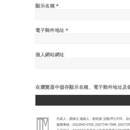
顯示名稱
*
電子郵件地址
*
個人網站網址
在
瀏覽器
中儲存顯示名稱、電子郵件地址及
ALTERNATIVE:
代表人：鄧偉立 連絡人：劉宛真 交觀(甲)7379。 品保
服務專線：
(02)2542-0700
,
(02)7746-7588
,
(02)772