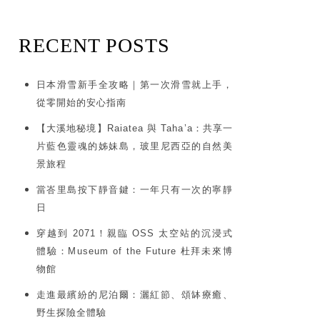
RECENT POSTS
日本滑雪新手全攻略｜第一次滑雪就上手，
從零開始的安心指南
【大溪地秘境】Raiatea 與 Taha’a：共享一
片藍色靈魂的姊妹島，玻里尼西亞的自然美
景旅程
當峇里島按下靜音鍵：一年只有一次的寧靜
日
穿越到 2071！親臨 OSS 太空站的沉浸式
體驗：Museum of the Future 杜拜未來博
物館
走進最繽紛的尼泊爾：灑紅節、頌缽療癒、
野生探險全體驗