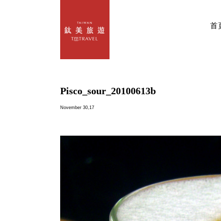
首
Pisco_sour_20100613b
November 30,17