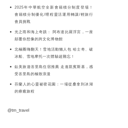
2025年中華航空全新會籍積分制度登場！
會籍積分制優化/哩程靈活運用轉讓/輕旅行
會員挑戰
光之雨和海上奇蹟： 阿布達比羅浮宮，一座
顛覆你想像的跨文化博物館
北極圈嗨翻天！雪地活動懶人包 哈士奇、破
冰船、雪地摩托一次體驗超難忘！
鈦美旅遊峇里島住宿推薦 走進凱賓斯基，感
受峇里島的極致浪漫
芬蘭人的心靈祕密花園：一場從桑拿到冰湖
的療癒旅程
@tm_travel