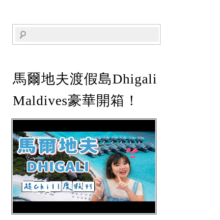
馬爾地夫渡假島Dhigali
Maldives豪華開箱！