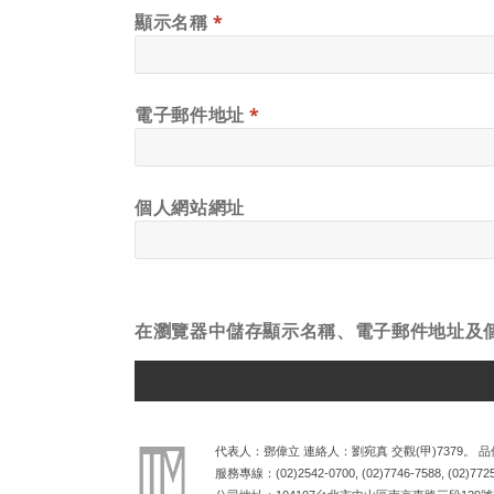
顯示名稱
*
電子郵件地址
*
個人網站網址
在
瀏覽器
中儲存顯示名稱、電子郵件地址及
ALTERNATIVE:
代表人：鄧偉立 連絡人：劉宛真 交觀(甲)7379。 品保
服務專線：
(02)2542-0700
,
(02)7746-7588
,
(02)772