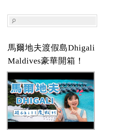
馬爾地夫渡假島Dhigali
Maldives豪華開箱！