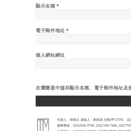
顯示名稱
*
電子郵件地址
*
個人網站網址
在
瀏覽器
中儲存顯示名稱、電子郵件地址及
ALTERNATIVE:
代表人：鄧偉立 連絡人：劉宛真 交觀(甲)7379。 品保
服務專線：
(02)2542-0700
,
(02)7746-7588
,
(02)772