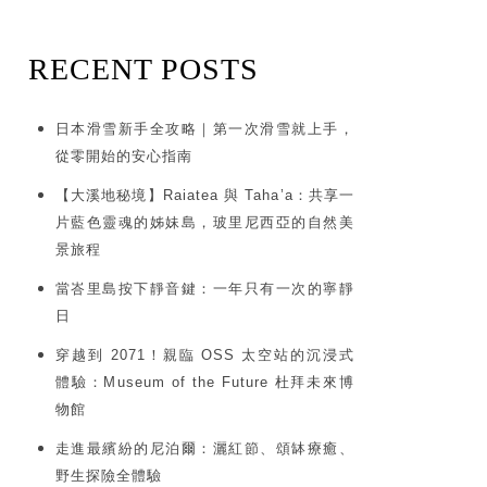
RECENT POSTS
日本滑雪新手全攻略｜第一次滑雪就上手，
從零開始的安心指南
【大溪地秘境】Raiatea 與 Taha’a：共享一
片藍色靈魂的姊妹島，玻里尼西亞的自然美
景旅程
當峇里島按下靜音鍵：一年只有一次的寧靜
日
穿越到 2071！親臨 OSS 太空站的沉浸式
體驗：Museum of the Future 杜拜未來博
物館
走進最繽紛的尼泊爾：灑紅節、頌缽療癒、
野生探險全體驗