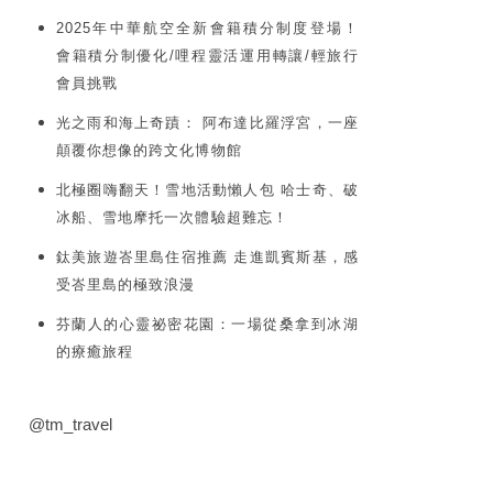
2025年中華航空全新會籍積分制度登場！
會籍積分制優化/哩程靈活運用轉讓/輕旅行
會員挑戰
光之雨和海上奇蹟： 阿布達比羅浮宮，一座
顛覆你想像的跨文化博物館
北極圈嗨翻天！雪地活動懶人包 哈士奇、破
冰船、雪地摩托一次體驗超難忘！
鈦美旅遊峇里島住宿推薦 走進凱賓斯基，感
受峇里島的極致浪漫
芬蘭人的心靈祕密花園：一場從桑拿到冰湖
的療癒旅程
@tm_travel