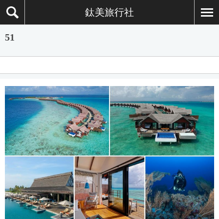
鈦美旅行社
51