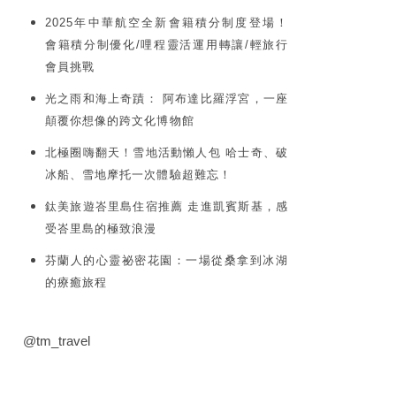
2025年中華航空全新會籍積分制度登場！
會籍積分制優化/哩程靈活運用轉讓/輕旅行
會員挑戰
光之雨和海上奇蹟： 阿布達比羅浮宮，一座
顛覆你想像的跨文化博物館
北極圈嗨翻天！雪地活動懶人包 哈士奇、破
冰船、雪地摩托一次體驗超難忘！
鈦美旅遊峇里島住宿推薦 走進凱賓斯基，感
受峇里島的極致浪漫
芬蘭人的心靈祕密花園：一場從桑拿到冰湖
的療癒旅程
@tm_travel