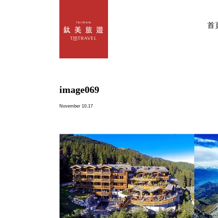
首
image069
November 10,17