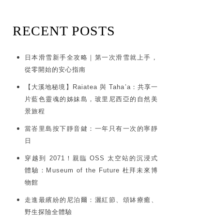
RECENT POSTS
日本滑雪新手全攻略｜第一次滑雪就上手，
從零開始的安心指南
【大溪地秘境】Raiatea 與 Taha’a：共享一
片藍色靈魂的姊妹島，玻里尼西亞的自然美
景旅程
當峇里島按下靜音鍵：一年只有一次的寧靜
日
穿越到 2071！親臨 OSS 太空站的沉浸式
體驗：Museum of the Future 杜拜未來博
物館
走進最繽紛的尼泊爾：灑紅節、頌缽療癒、
野生探險全體驗