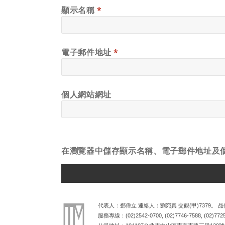
顯示名稱
*
電子郵件地址
*
個人網站網址
在
瀏覽器
中儲存顯示名稱、電子郵件地址及
ALTERNATIVE:
代表人：鄧偉立 連絡人：劉宛真 交觀(甲)7379。 品保
服務專線：
(02)2542-0700
,
(02)7746-7588
,
(02)772