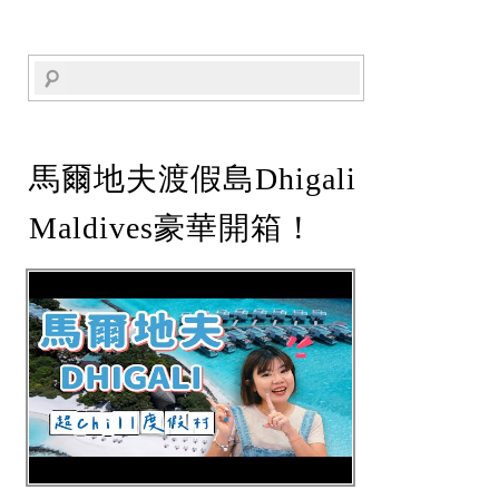
馬爾地夫渡假島Dhigali
Maldives豪華開箱！