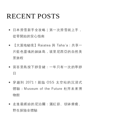
RECENT POSTS
日本滑雪新手全攻略｜第一次滑雪就上手，
從零開始的安心指南
【大溪地秘境】Raiatea 與 Taha’a：共享一
片藍色靈魂的姊妹島，玻里尼西亞的自然美
景旅程
當峇里島按下靜音鍵：一年只有一次的寧靜
日
穿越到 2071！親臨 OSS 太空站的沉浸式
體驗：Museum of the Future 杜拜未來博
物館
走進最繽紛的尼泊爾：灑紅節、頌缽療癒、
野生探險全體驗