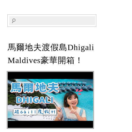
馬爾地夫渡假島Dhigali
Maldives豪華開箱！