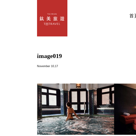
首
image019
November 10,17