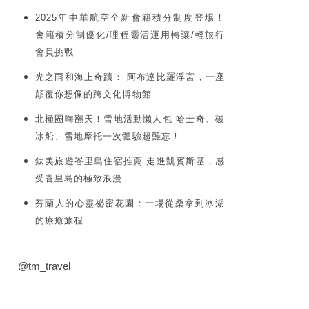
2025年中華航空全新會籍積分制度登場！
會籍積分制優化/哩程靈活運用轉讓/輕旅行
會員挑戰
光之雨和海上奇蹟： 阿布達比羅浮宮，一座
顛覆你想像的跨文化博物館
北極圈嗨翻天！雪地活動懶人包 哈士奇、破
冰船、雪地摩托一次體驗超難忘！
鈦美旅遊峇里島住宿推薦 走進凱賓斯基，感
受峇里島的極致浪漫
芬蘭人的心靈祕密花園：一場從桑拿到冰湖
的療癒旅程
@tm_travel