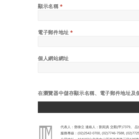
顯示名稱
*
電子郵件地址
*
個人網站網址
在
瀏覽器
中儲存顯示名稱、電子郵件地址及
ALTERNATIVE:
代表人：鄧偉立 連絡人：劉宛真 交觀(甲)7379。 品保
服務專線：
(02)2542-0700
,
(02)7746-7588
,
(02)772