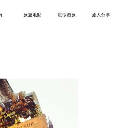
頁
旅遊地點
渡假潛旅
旅人分享