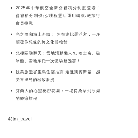
2025年中華航空全新會籍積分制度登場！
會籍積分制優化/哩程靈活運用轉讓/輕旅行
會員挑戰
光之雨和海上奇蹟： 阿布達比羅浮宮，一座
顛覆你想像的跨文化博物館
北極圈嗨翻天！雪地活動懶人包 哈士奇、破
冰船、雪地摩托一次體驗超難忘！
鈦美旅遊峇里島住宿推薦 走進凱賓斯基，感
受峇里島的極致浪漫
芬蘭人的心靈祕密花園：一場從桑拿到冰湖
的療癒旅程
@tm_travel