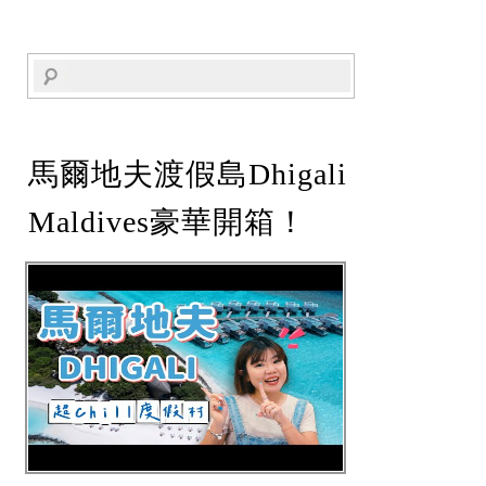
馬爾地夫渡假島Dhigali
Maldives豪華開箱！