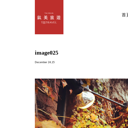
首
image025
December 24,15