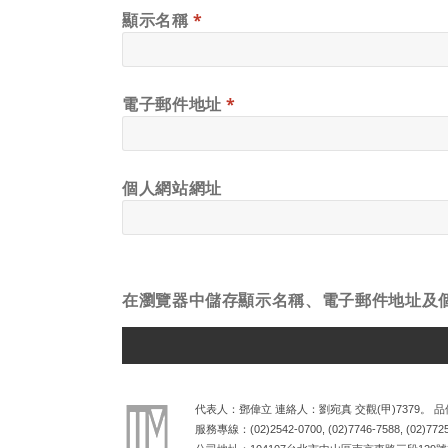
顯示名稱
*
電子郵件地址
*
個人網站網址
在
瀏覽器
中儲存顯示名稱、電子郵件地址及
ALTERNATIVE:
代表人：鄧偉立 連絡人：劉宛真 交觀(甲)7379。 品保
服務專線：
(02)2542-0700
,
(02)7746-7588
,
(02)772