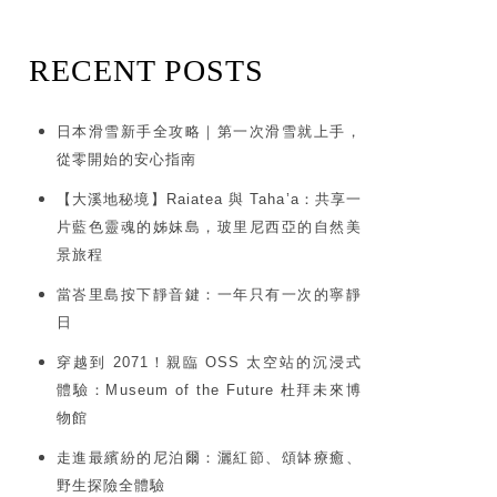
RECENT POSTS
日本滑雪新手全攻略｜第一次滑雪就上手，
從零開始的安心指南
【大溪地秘境】Raiatea 與 Taha’a：共享一
片藍色靈魂的姊妹島，玻里尼西亞的自然美
景旅程
當峇里島按下靜音鍵：一年只有一次的寧靜
日
穿越到 2071！親臨 OSS 太空站的沉浸式
體驗：Museum of the Future 杜拜未來博
物館
走進最繽紛的尼泊爾：灑紅節、頌缽療癒、
野生探險全體驗