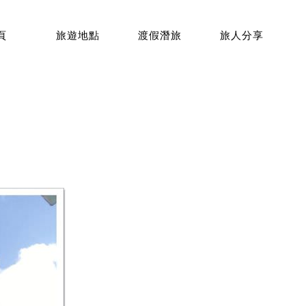
頁
旅遊地點
渡假潛旅
旅人分享