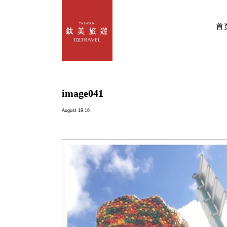
首
image041
August 19,16