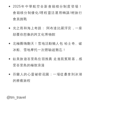
2025年中華航空全新會籍積分制度登場！
會籍積分制優化/哩程靈活運用轉讓/輕旅行
會員挑戰
光之雨和海上奇蹟： 阿布達比羅浮宮，一座
顛覆你想像的跨文化博物館
北極圈嗨翻天！雪地活動懶人包 哈士奇、破
冰船、雪地摩托一次體驗超難忘！
鈦美旅遊峇里島住宿推薦 走進凱賓斯基，感
受峇里島的極致浪漫
芬蘭人的心靈祕密花園：一場從桑拿到冰湖
的療癒旅程
@tm_travel