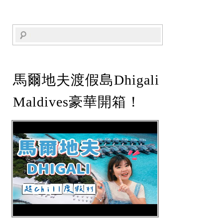
馬爾地夫渡假島Dhigali
Maldives豪華開箱！