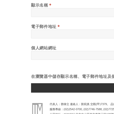
顯示名稱
*
電子郵件地址
*
個人網站網址
在
瀏覽器
中儲存顯示名稱、電子郵件地址及
ALTERNATIVE:
代表人：鄧偉立 連絡人：劉宛真 交觀(甲)7379。 品保
服務專線：
(02)2542-0700
,
(02)7746-7588
,
(02)772