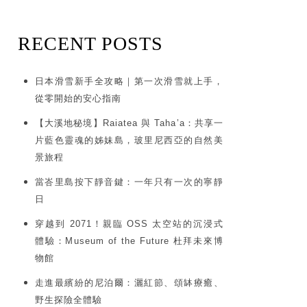
RECENT POSTS
日本滑雪新手全攻略｜第一次滑雪就上手，
從零開始的安心指南
【大溪地秘境】Raiatea 與 Taha’a：共享一
片藍色靈魂的姊妹島，玻里尼西亞的自然美
景旅程
當峇里島按下靜音鍵：一年只有一次的寧靜
日
穿越到 2071！親臨 OSS 太空站的沉浸式
體驗：Museum of the Future 杜拜未來博
物館
走進最繽紛的尼泊爾：灑紅節、頌缽療癒、
野生探險全體驗