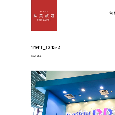
首
TMT_1345-2
May 05,17