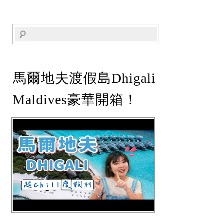
馬爾地夫渡假島Dhigali
Maldives豪華開箱！