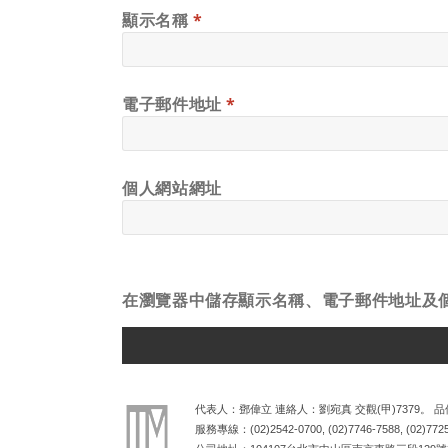
顯示名稱
*
電子郵件地址
*
個人網站網址
在
瀏覽器
中儲存顯示名稱、電子郵件地址及
ALTERNATIVE:
代表人：鄧偉立 連絡人：劉宛真 交觀(甲)7379。 品保
服務專線：
(02)2542-0700
,
(02)7746-7588
,
(02)772