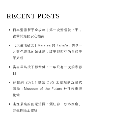
RECENT POSTS
日本滑雪新手全攻略｜第一次滑雪就上手，
從零開始的安心指南
【大溪地秘境】Raiatea 與 Taha’a：共享一
片藍色靈魂的姊妹島，玻里尼西亞的自然美
景旅程
當峇里島按下靜音鍵：一年只有一次的寧靜
日
穿越到 2071！親臨 OSS 太空站的沉浸式
體驗：Museum of the Future 杜拜未來博
物館
走進最繽紛的尼泊爾：灑紅節、頌缽療癒、
野生探險全體驗