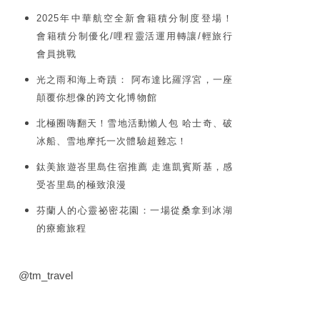
2025年中華航空全新會籍積分制度登場！
會籍積分制優化/哩程靈活運用轉讓/輕旅行
會員挑戰
光之雨和海上奇蹟： 阿布達比羅浮宮，一座
顛覆你想像的跨文化博物館
北極圈嗨翻天！雪地活動懶人包 哈士奇、破
冰船、雪地摩托一次體驗超難忘！
鈦美旅遊峇里島住宿推薦 走進凱賓斯基，感
受峇里島的極致浪漫
芬蘭人的心靈祕密花園：一場從桑拿到冰湖
的療癒旅程
@tm_travel