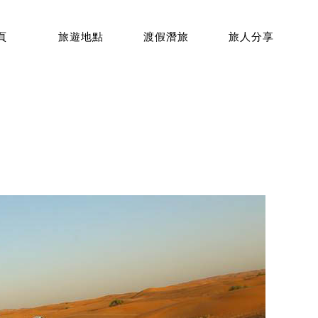
頁
旅遊地點
渡假潛旅
旅人分享