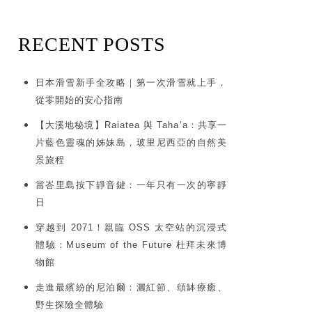
RECENT POSTS
日本滑雪新手全攻略｜第一次滑雪就上手，
從零開始的安心指南
【大溪地秘境】Raiatea 與 Taha’a：共享一
片藍色靈魂的姊妹島，玻里尼西亞的自然美
景旅程
當峇里島按下靜音鍵：一年只有一次的寧靜
日
穿越到 2071！親臨 OSS 太空站的沉浸式
體驗：Museum of the Future 杜拜未來博
物館
走進最繽紛的尼泊爾：灑紅節、頌缽療癒、
野生探險全體驗