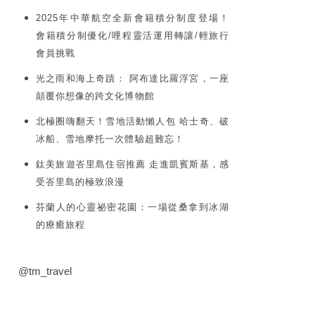
2025年中華航空全新會籍積分制度登場！
會籍積分制優化/哩程靈活運用轉讓/輕旅行
會員挑戰
光之雨和海上奇蹟： 阿布達比羅浮宮，一座
顛覆你想像的跨文化博物館
北極圈嗨翻天！雪地活動懶人包 哈士奇、破
冰船、雪地摩托一次體驗超難忘！
鈦美旅遊峇里島住宿推薦 走進凱賓斯基，感
受峇里島的極致浪漫
芬蘭人的心靈祕密花園：一場從桑拿到冰湖
的療癒旅程
@tm_travel