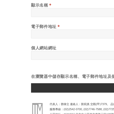
顯示名稱
*
電子郵件地址
*
個人網站網址
在
瀏覽器
中儲存顯示名稱、電子郵件地址及
ALTERNATIVE:
代表人：鄧偉立 連絡人：劉宛真 交觀(甲)7379。 品保
服務專線：
(02)2542-0700
,
(02)7746-7588
,
(02)772