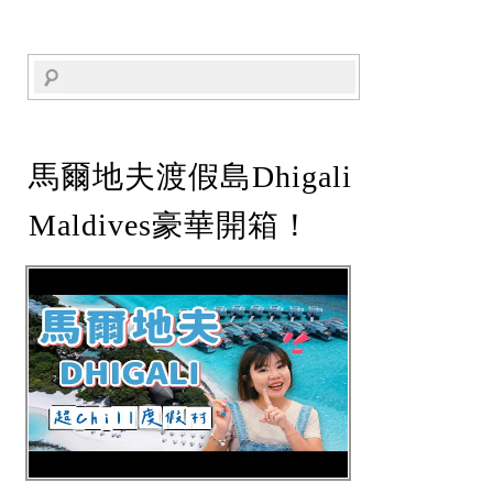
馬爾地夫渡假島Dhigali
Maldives豪華開箱！