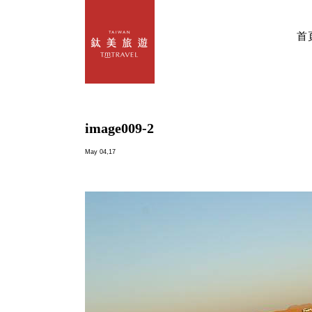
首
image009-2
May 04,17