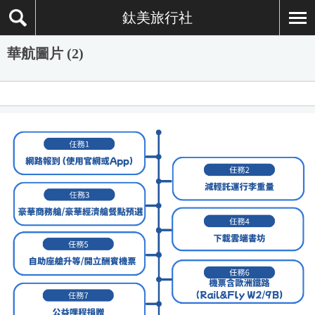
鈦美旅行社
華航圖片 (2)