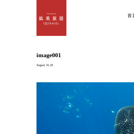
首
image001
August 31,16