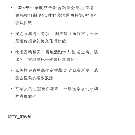
2025年中華航空全新會籍積分制度登場！
會籍積分制優化/哩程靈活運用轉讓/輕旅行
會員挑戰
光之雨和海上奇蹟： 阿布達比羅浮宮，一座
顛覆你想像的跨文化博物館
北極圈嗨翻天！雪地活動懶人包 哈士奇、破
冰船、雪地摩托一次體驗超難忘！
鈦美旅遊峇里島住宿推薦 走進凱賓斯基，感
受峇里島的極致浪漫
芬蘭人的心靈祕密花園：一場從桑拿到冰湖
的療癒旅程
@tm_travel