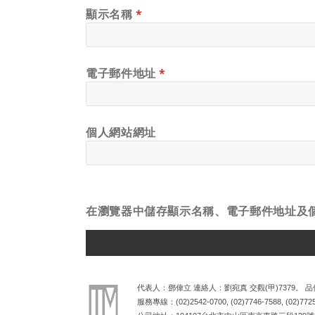
顯示名稱
*
電子郵件地址
*
個人網站網址
在
瀏覽器
中儲存顯示名稱、電子郵件地址及
ALTERNATIVE:
代表人：鄧偉立 連絡人：劉宛真 交觀(甲)7379。 品保
服務專線：
(02)2542-0700
,
(02)7746-7588
,
(02)772