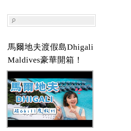
馬爾地夫渡假島Dhigali
Maldives豪華開箱！