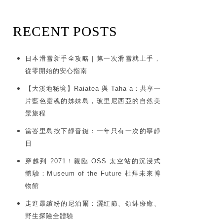
RECENT POSTS
日本滑雪新手全攻略｜第一次滑雪就上手，
從零開始的安心指南
【大溪地秘境】Raiatea 與 Taha’a：共享一
片藍色靈魂的姊妹島，玻里尼西亞的自然美
景旅程
當峇里島按下靜音鍵：一年只有一次的寧靜
日
穿越到 2071！親臨 OSS 太空站的沉浸式
體驗：Museum of the Future 杜拜未來博
物館
走進最繽紛的尼泊爾：灑紅節、頌缽療癒、
野生探險全體驗