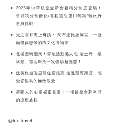
2025年中華航空全新會籍積分制度登場！
會籍積分制優化/哩程靈活運用轉讓/輕旅行
會員挑戰
光之雨和海上奇蹟： 阿布達比羅浮宮，一座
顛覆你想像的跨文化博物館
北極圈嗨翻天！雪地活動懶人包 哈士奇、破
冰船、雪地摩托一次體驗超難忘！
鈦美旅遊峇里島住宿推薦 走進凱賓斯基，感
受峇里島的極致浪漫
芬蘭人的心靈祕密花園：一場從桑拿到冰湖
的療癒旅程
@tm_travel