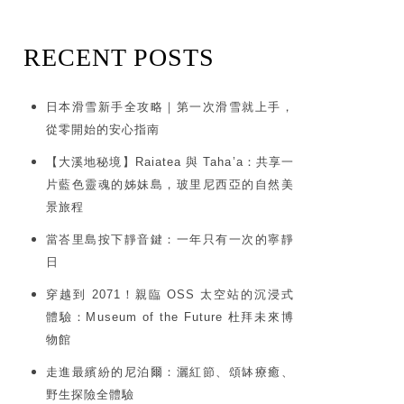
RECENT POSTS
日本滑雪新手全攻略｜第一次滑雪就上手，
從零開始的安心指南
【大溪地秘境】Raiatea 與 Taha’a：共享一
片藍色靈魂的姊妹島，玻里尼西亞的自然美
景旅程
當峇里島按下靜音鍵：一年只有一次的寧靜
日
穿越到 2071！親臨 OSS 太空站的沉浸式
體驗：Museum of the Future 杜拜未來博
物館
走進最繽紛的尼泊爾：灑紅節、頌缽療癒、
野生探險全體驗