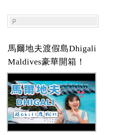
馬爾地夫渡假島Dhigali
Maldives豪華開箱！