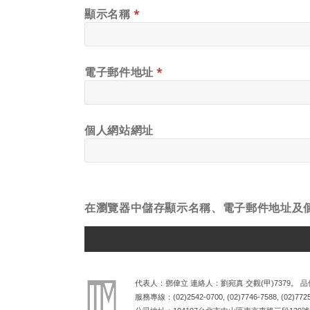
顯示名稱
*
電子郵件地址
*
個人網站網址
在
瀏覽器
中儲存顯示名稱、電子郵件地址及
ALTERNATIVE:
代表人：鄧偉立 連絡人：劉宛真 交觀(甲)7379。 品保
服務專線：
(02)2542-0700
,
(02)7746-7588
,
(02)772