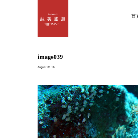
首
image039
August 31,16