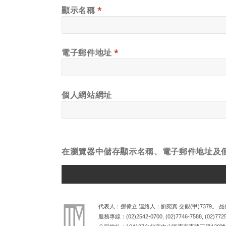
顯示名稱
*
電子郵件地址
*
個人網站網址
在
瀏覽器
中儲存顯示名稱、電子郵件地址及
ALTERNATIVE:
代表人：鄧偉立 連絡人：劉宛真 交觀(甲)7379。 品保
服務專線：
(02)2542-0700
,
(02)7746-7588
,
(02)772