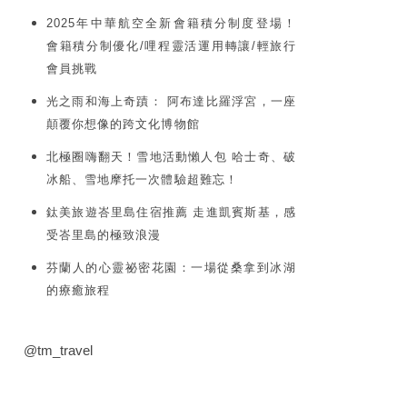
2025年中華航空全新會籍積分制度登場！
會籍積分制優化/哩程靈活運用轉讓/輕旅行
會員挑戰
光之雨和海上奇蹟： 阿布達比羅浮宮，一座
顛覆你想像的跨文化博物館
北極圈嗨翻天！雪地活動懶人包 哈士奇、破
冰船、雪地摩托一次體驗超難忘！
鈦美旅遊峇里島住宿推薦 走進凱賓斯基，感
受峇里島的極致浪漫
芬蘭人的心靈祕密花園：一場從桑拿到冰湖
的療癒旅程
@tm_travel