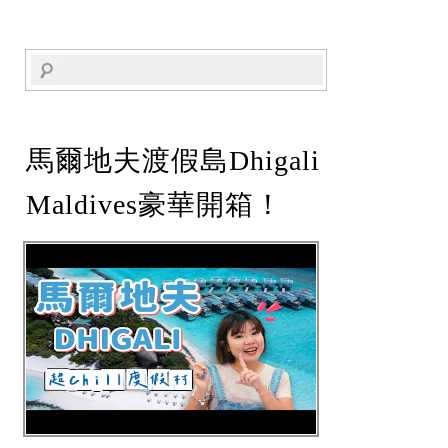
馬爾地夫渡假島Dhigali
Maldives豪華開箱！