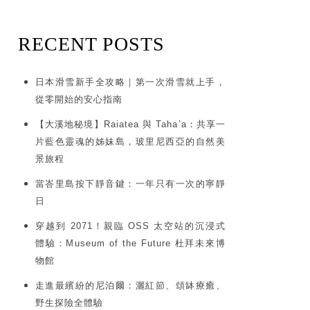
RECENT POSTS
日本滑雪新手全攻略｜第一次滑雪就上手，
從零開始的安心指南
【大溪地秘境】Raiatea 與 Taha’a：共享一
片藍色靈魂的姊妹島，玻里尼西亞的自然美
景旅程
當峇里島按下靜音鍵：一年只有一次的寧靜
日
穿越到 2071！親臨 OSS 太空站的沉浸式
體驗：Museum of the Future 杜拜未來博
物館
走進最繽紛的尼泊爾：灑紅節、頌缽療癒、
野生探險全體驗