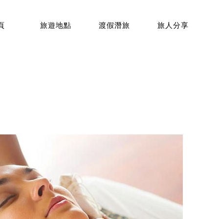
頁
旅遊地點
渡假潛旅
旅人分享