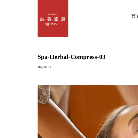
首
Spa-Herbal-Compress-03
May 03,17