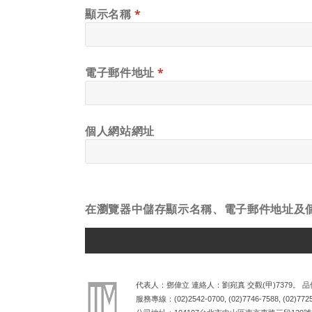
顯示名稱
*
電子郵件地址
*
個人網站網址
在
瀏覽器
中儲存顯示名稱、電子郵件地址及
ALTERNATIVE:
代表人：鄧偉立 連絡人：劉宛真 交觀(甲)7379。 品保
服務專線：
(02)2542-0700
,
(02)7746-7588
,
(02)772