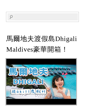
馬爾地夫渡假島Dhigali
Maldives豪華開箱！