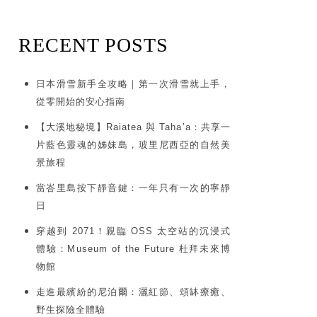
RECENT POSTS
日本滑雪新手全攻略｜第一次滑雪就上手，
從零開始的安心指南
【大溪地秘境】Raiatea 與 Taha’a：共享一
片藍色靈魂的姊妹島，玻里尼西亞的自然美
景旅程
當峇里島按下靜音鍵：一年只有一次的寧靜
日
穿越到 2071！親臨 OSS 太空站的沉浸式
體驗：Museum of the Future 杜拜未來博
物館
走進最繽紛的尼泊爾：灑紅節、頌缽療癒、
野生探險全體驗