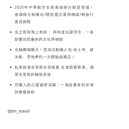
2025年中華航空全新會籍積分制度登場！
會籍積分制優化/哩程靈活運用轉讓/輕旅行
會員挑戰
光之雨和海上奇蹟： 阿布達比羅浮宮，一座
顛覆你想像的跨文化博物館
北極圈嗨翻天！雪地活動懶人包 哈士奇、破
冰船、雪地摩托一次體驗超難忘！
鈦美旅遊峇里島住宿推薦 走進凱賓斯基，感
受峇里島的極致浪漫
芬蘭人的心靈祕密花園：一場從桑拿到冰湖
的療癒旅程
@tm_travel