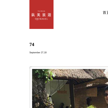
首
74
September 27,18