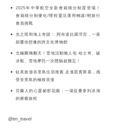
2025年中華航空全新會籍積分制度登場！
會籍積分制優化/哩程靈活運用轉讓/輕旅行
會員挑戰
光之雨和海上奇蹟： 阿布達比羅浮宮，一座
顛覆你想像的跨文化博物館
北極圈嗨翻天！雪地活動懶人包 哈士奇、破
冰船、雪地摩托一次體驗超難忘！
鈦美旅遊峇里島住宿推薦 走進凱賓斯基，感
受峇里島的極致浪漫
芬蘭人的心靈祕密花園：一場從桑拿到冰湖
的療癒旅程
@tm_travel