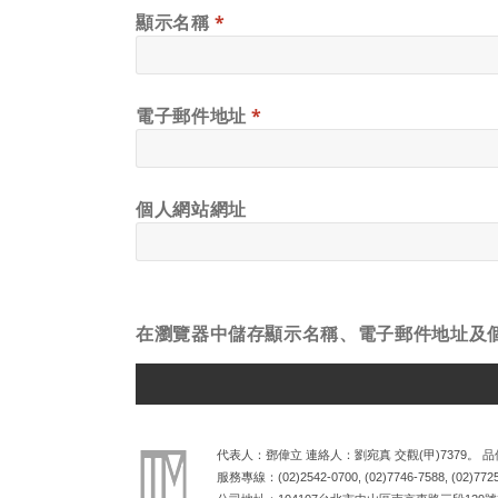
顯示名稱
*
電子郵件地址
*
個人網站網址
在
瀏覽器
中儲存顯示名稱、電子郵件地址及
ALTERNATIVE:
代表人：鄧偉立 連絡人：劉宛真 交觀(甲)7379。 品保
服務專線：
(02)2542-0700
,
(02)7746-7588
,
(02)772