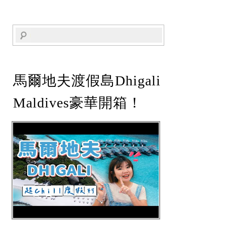
馬爾地夫渡假島Dhigali
Maldives豪華開箱！