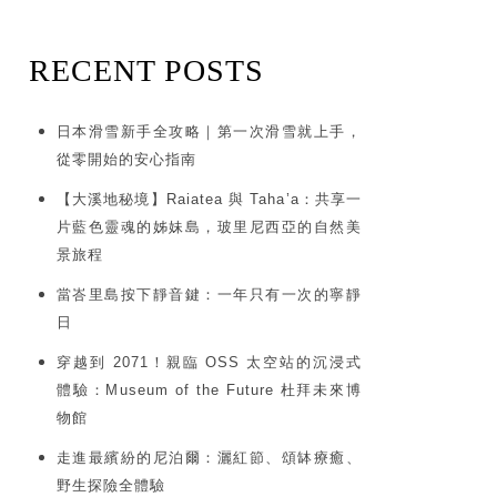
RECENT POSTS
日本滑雪新手全攻略｜第一次滑雪就上手，
從零開始的安心指南
【大溪地秘境】Raiatea 與 Taha’a：共享一
片藍色靈魂的姊妹島，玻里尼西亞的自然美
景旅程
當峇里島按下靜音鍵：一年只有一次的寧靜
日
穿越到 2071！親臨 OSS 太空站的沉浸式
體驗：Museum of the Future 杜拜未來博
物館
走進最繽紛的尼泊爾：灑紅節、頌缽療癒、
野生探險全體驗