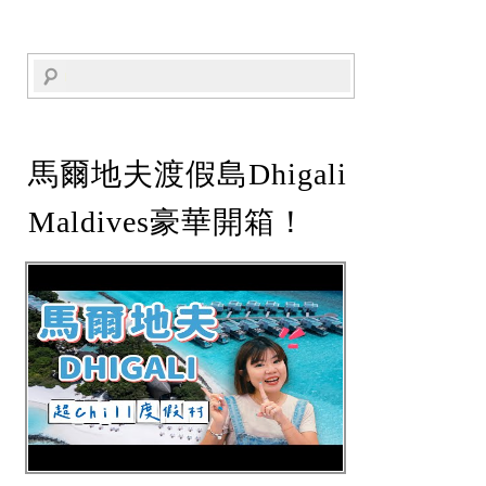
馬爾地夫渡假島Dhigali
Maldives豪華開箱！