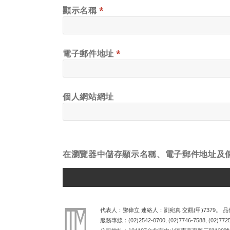
顯示名稱
*
電子郵件地址
*
個人網站網址
在
瀏覽器
中儲存顯示名稱、電子郵件地址及
ALTERNATIVE:
代表人：鄧偉立 連絡人：劉宛真 交觀(甲)7379。 品保
服務專線：
(02)2542-0700
,
(02)7746-7588
,
(02)772