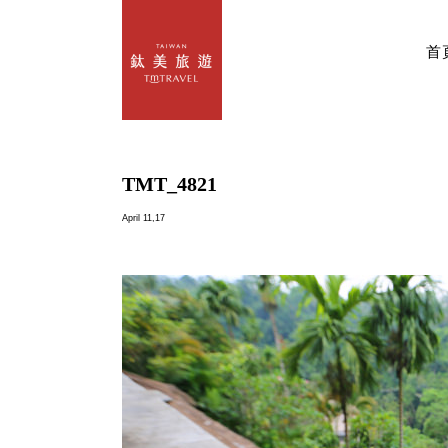
首
TMT_4821
April 11,17