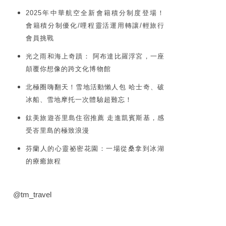
2025年中華航空全新會籍積分制度登場！
會籍積分制優化/哩程靈活運用轉讓/輕旅行
會員挑戰
光之雨和海上奇蹟： 阿布達比羅浮宮，一座
顛覆你想像的跨文化博物館
北極圈嗨翻天！雪地活動懶人包 哈士奇、破
冰船、雪地摩托一次體驗超難忘！
鈦美旅遊峇里島住宿推薦 走進凱賓斯基，感
受峇里島的極致浪漫
芬蘭人的心靈祕密花園：一場從桑拿到冰湖
的療癒旅程
@tm_travel