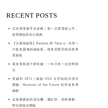
RECENT POSTS
日本滑雪新手全攻略｜第一次滑雪就上手，
從零開始的安心指南
【大溪地秘境】Raiatea 與 Taha’a：共享一
片藍色靈魂的姊妹島，玻里尼西亞的自然美
景旅程
當峇里島按下靜音鍵：一年只有一次的寧靜
日
穿越到 2071！親臨 OSS 太空站的沉浸式
體驗：Museum of the Future 杜拜未來博
物館
走進最繽紛的尼泊爾：灑紅節、頌缽療癒、
野生探險全體驗