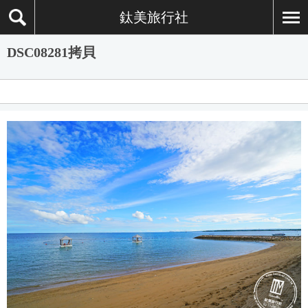
鈦美旅行社
DSC08281拷貝