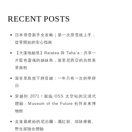
RECENT POSTS
日本滑雪新手全攻略｜第一次滑雪就上手，
從零開始的安心指南
【大溪地秘境】Raiatea 與 Taha’a：共享一
片藍色靈魂的姊妹島，玻里尼西亞的自然美
景旅程
當峇里島按下靜音鍵：一年只有一次的寧靜
日
穿越到 2071！親臨 OSS 太空站的沉浸式
體驗：Museum of the Future 杜拜未來博
物館
走進最繽紛的尼泊爾：灑紅節、頌缽療癒、
野生探險全體驗