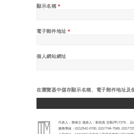
顯示名稱
*
電子郵件地址
*
個人網站網址
在
瀏覽器
中儲存顯示名稱、電子郵件地址及
ALTERNATIVE:
代表人：鄧偉立 連絡人：劉宛真 交觀(甲)7379。 品保
服務專線：
(02)2542-0700
,
(02)7746-7588
,
(02)772