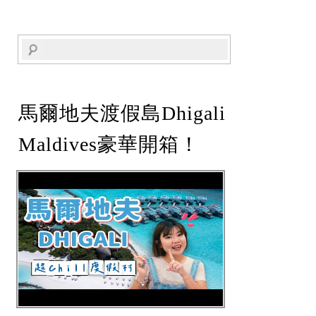
馬爾地夫渡假島Dhigali
Maldives豪華開箱！