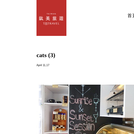
首
cats (3)
April 11,17