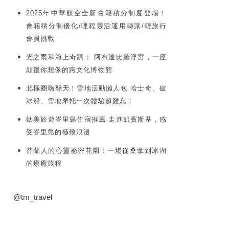
2025年中華航空全新會籍積分制度登場！
會籍積分制優化/哩程靈活運用轉讓/輕旅行
會員挑戰
光之雨和海上奇蹟： 阿布達比羅浮宮，一座
顛覆你想像的跨文化博物館
北極圈嗨翻天！雪地活動懶人包 哈士奇、破
冰船、雪地摩托一次體驗超難忘！
鈦美旅遊峇里島住宿推薦 走進凱賓斯基，感
受峇里島的極致浪漫
芬蘭人的心靈祕密花園：一場從桑拿到冰湖
的療癒旅程
@tm_travel