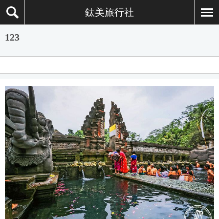
鈦美旅行社
123