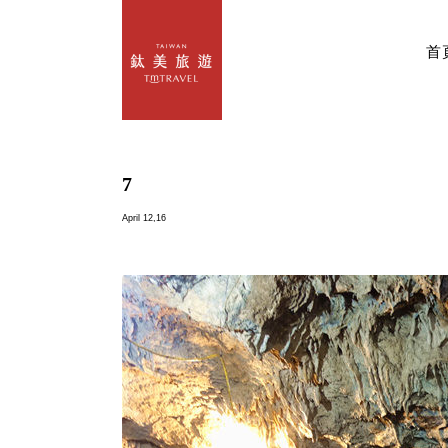
首
7
April 12,16