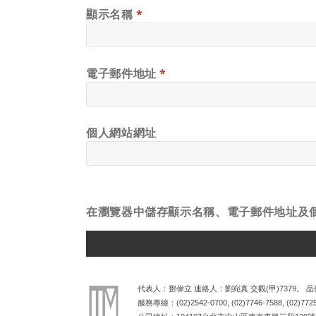
顯示名稱
*
電子郵件地址
*
個人網站網址
在
瀏覽器
中儲存顯示名稱、電子郵件地址及
ALTERNATIVE:
代表人：鄧偉立 連絡人：劉宛真 交觀(甲)7379。 品保
服務專線：
(02)2542-0700
,
(02)7746-7588
,
(02)772