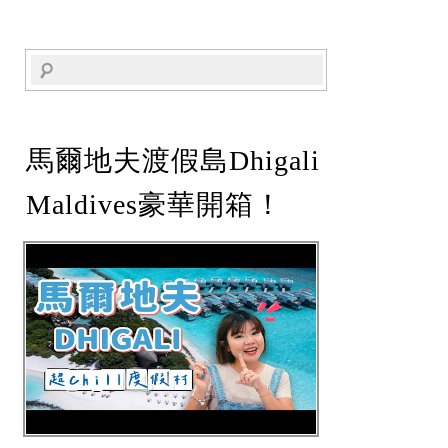
馬爾地夫渡假島Dhigali
Maldives豪華開箱！