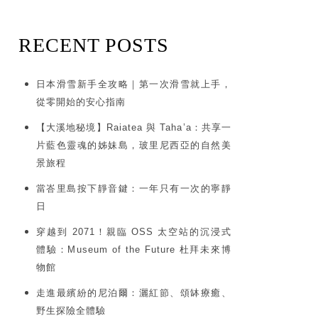
RECENT POSTS
日本滑雪新手全攻略｜第一次滑雪就上手，
從零開始的安心指南
【大溪地秘境】Raiatea 與 Taha’a：共享一
片藍色靈魂的姊妹島，玻里尼西亞的自然美
景旅程
當峇里島按下靜音鍵：一年只有一次的寧靜
日
穿越到 2071！親臨 OSS 太空站的沉浸式
體驗：Museum of the Future 杜拜未來博
物館
走進最繽紛的尼泊爾：灑紅節、頌缽療癒、
野生探險全體驗