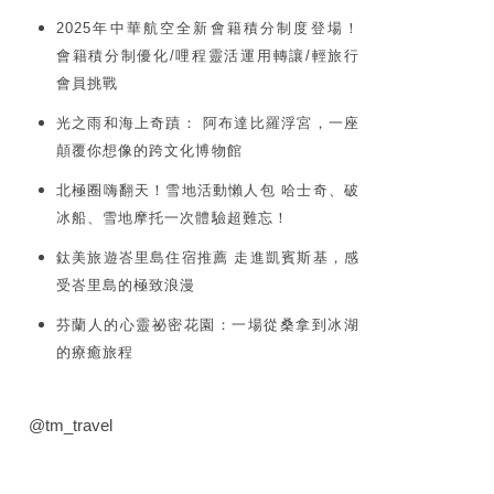
2025年中華航空全新會籍積分制度登場！
會籍積分制優化/哩程靈活運用轉讓/輕旅行
會員挑戰
光之雨和海上奇蹟： 阿布達比羅浮宮，一座
顛覆你想像的跨文化博物館
北極圈嗨翻天！雪地活動懶人包 哈士奇、破
冰船、雪地摩托一次體驗超難忘！
鈦美旅遊峇里島住宿推薦 走進凱賓斯基，感
受峇里島的極致浪漫
芬蘭人的心靈祕密花園：一場從桑拿到冰湖
的療癒旅程
@tm_travel