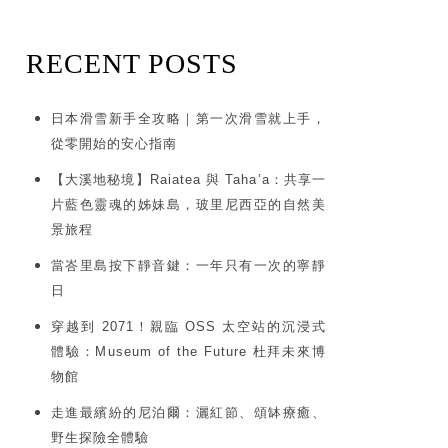
RECENT POSTS
日本滑雪新手全攻略｜第一次滑雪就上手，
從零開始的安心指南
【大溪地秘境】Raiatea 與 Taha’a：共享一
片藍色靈魂的姊妹島，玻里尼西亞的自然美
景旅程
當峇里島按下靜音鍵：一年只有一次的寧靜
日
穿越到 2071！親臨 OSS 太空站的沉浸式
體驗：Museum of the Future 杜拜未來博
物館
走進最繽紛的尼泊爾：灑紅節、頌缽療癒、
野生探險全體驗