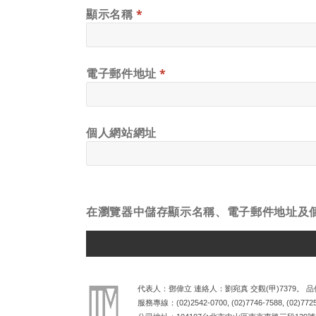
顯示名稱
*
電子郵件地址
*
個人網站網址
在
瀏覽器
中儲存顯示名稱、電子郵件地址及
ALTERNATIVE:
代表人：鄧偉立 連絡人：劉宛真 交觀(甲)7379。 品保
服務專線：
(02)2542-0700
,
(02)7746-7588
,
(02)772