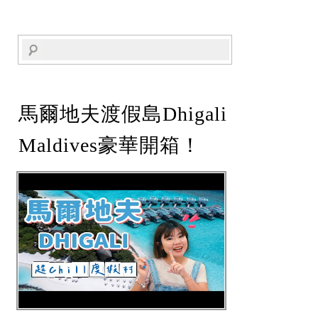
馬爾地夫渡假島Dhigali
Maldives豪華開箱！