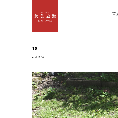
首
18
April 12,16