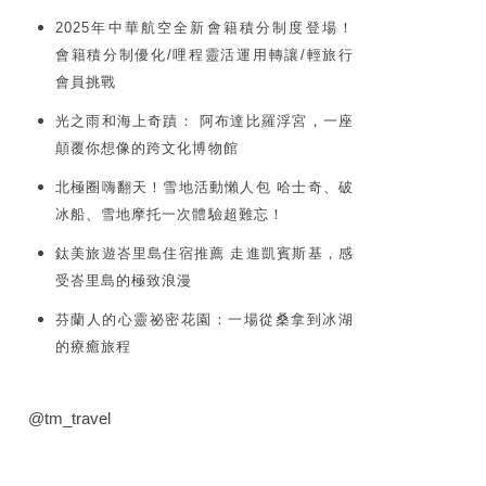
2025年中華航空全新會籍積分制度登場！
會籍積分制優化/哩程靈活運用轉讓/輕旅行
會員挑戰
光之雨和海上奇蹟： 阿布達比羅浮宮，一座
顛覆你想像的跨文化博物館
北極圈嗨翻天！雪地活動懶人包 哈士奇、破
冰船、雪地摩托一次體驗超難忘！
鈦美旅遊峇里島住宿推薦 走進凱賓斯基，感
受峇里島的極致浪漫
芬蘭人的心靈祕密花園：一場從桑拿到冰湖
的療癒旅程
@tm_travel