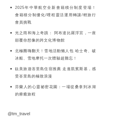
2025年中華航空全新會籍積分制度登場！
會籍積分制優化/哩程靈活運用轉讓/輕旅行
會員挑戰
光之雨和海上奇蹟： 阿布達比羅浮宮，一座
顛覆你想像的跨文化博物館
北極圈嗨翻天！雪地活動懶人包 哈士奇、破
冰船、雪地摩托一次體驗超難忘！
鈦美旅遊峇里島住宿推薦 走進凱賓斯基，感
受峇里島的極致浪漫
芬蘭人的心靈祕密花園：一場從桑拿到冰湖
的療癒旅程
@tm_travel