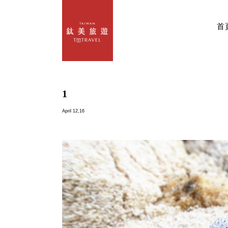
首
1
April 12,16