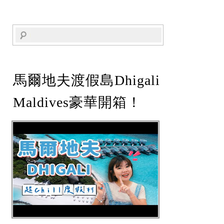
馬爾地夫渡假島Dhigali
Maldives豪華開箱！