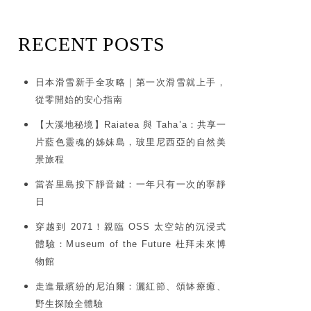
RECENT POSTS
日本滑雪新手全攻略｜第一次滑雪就上手，
從零開始的安心指南
【大溪地秘境】Raiatea 與 Taha’a：共享一
片藍色靈魂的姊妹島，玻里尼西亞的自然美
景旅程
當峇里島按下靜音鍵：一年只有一次的寧靜
日
穿越到 2071！親臨 OSS 太空站的沉浸式
體驗：Museum of the Future 杜拜未來博
物館
走進最繽紛的尼泊爾：灑紅節、頌缽療癒、
野生探險全體驗