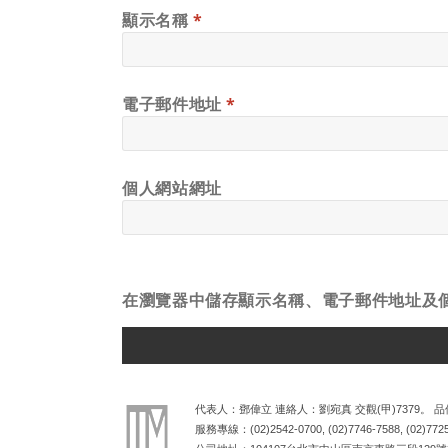
顯示名稱
*
電子郵件地址
*
個人網站網址
在
瀏覽器
中儲存顯示名稱、電子郵件地址及
ALTERNATIVE:
代表人：鄧偉立 連絡人：劉宛真 交觀(甲)7379。 品保
服務專線：
(02)2542-0700
,
(02)7746-7588
,
(02)772