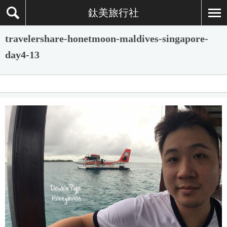
鈦美旅行社
travelershare-honetmoon-maldives-singapore-
day4-13