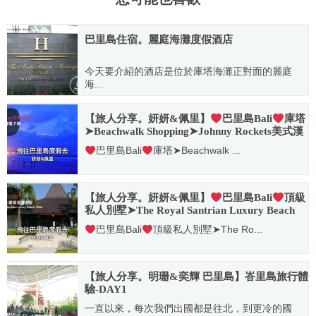
巴里島住宿。麗庭海灘度假酒店
今天要介紹的酒店是位於庫塔海灘正對面的麗庭
海...
2014.01.28
【旅人分享。妍妍&佩里】
巴里島Bali
庫塔
➤Beachwalk Shopping➤Johnny Rockets美式漢
堡➤洋人街➤Al Dente 歐老爸餐廳➤搭機回台
巴里島Bali
庫塔➤Beachwalk ...
2018.10.31
【旅人分享。妍妍&佩里】
巴里島Bali
頂級
私人別墅➤The Royal Santrian Luxury Beach
Villas 皇家桑川豪華海灘別墅(房型環境篇)
巴里島Bali
頂級私人別墅➤The Ro...
2018.10.31
【旅人分享。明珊&奕輝 巴里島】峇里島旅行體
驗-DAY1
一直以來，每次我們出國都是往北，到更冷的國