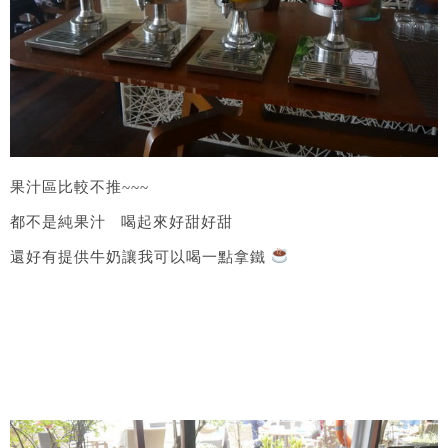
果汁區比較不推~~~
都不是純果汁 喝起來好甜好甜
還好有提供牛奶讓我可以喝一點拿鐵