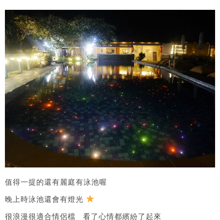
值得一提的還有麗庭有泳池喔
晚上時泳池還會有燈光
很浪漫很適合情侶檔 看了心情都繽紛了起來​