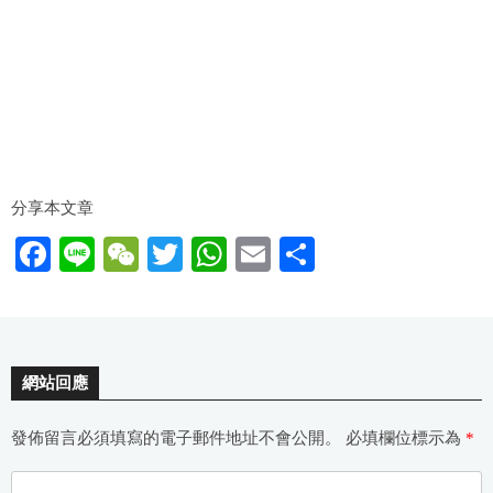
分享本文章
F
Li
W
T
W
E
分
a
n
e
wi
h
m
享
c
e
C
tt
at
ail
e
h
er
s
網站回應
b
at
A
o
p
發佈留言必須填寫的電子郵件地址不會公開。
必填欄位標示為
*
o
p