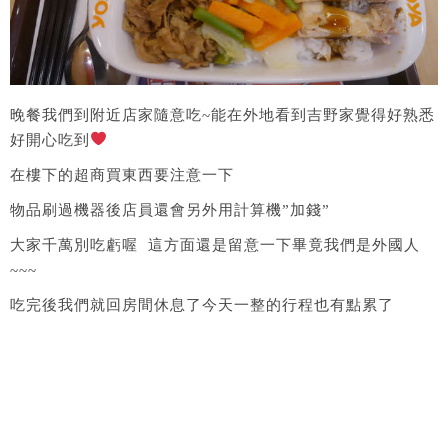
​晚餐我們到附近店家隨意吃~能在外地看到吉野家覺得好熟悉
好開心吃到​
在樓下的超商買東西要注意一下
物品刷過機器後店員還會另外用計算機”加錢”
大家千萬別吃虧喔 這方面還是留意一下畢竟我們是外國人
~~~
吃完後我們就回房間休息了今天一整的行程也有點累了