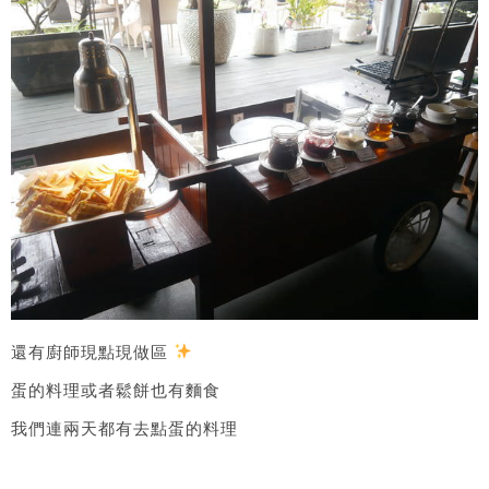
還有廚師現點現做區
蛋的料理或者鬆餅也有麵食
我們連兩天都有去點蛋的料理