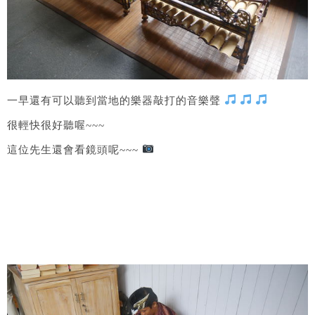
一早還有可以聽到當地的樂器敲打的音樂聲​​​
很輕快很好聽喔~~~
這位先生還會看鏡頭呢~~~​