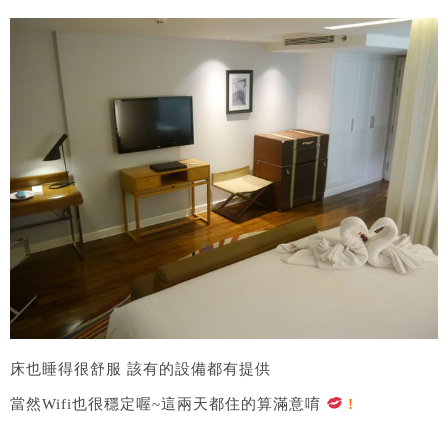
床也睡得很舒服 該有的設備都有提供
當然Wifi也很穩定喔~這兩天都住的算滿意唷​
!