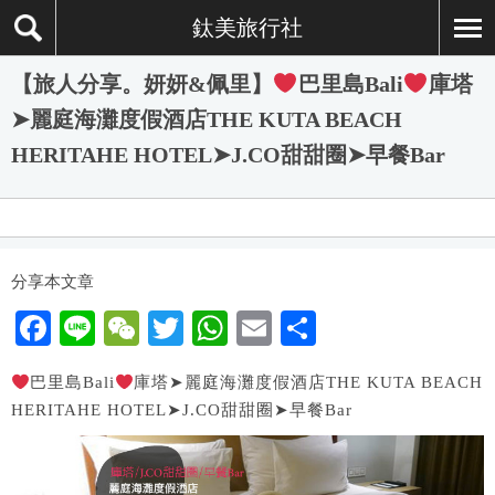
鈦美旅行社
【旅人分享。妍妍&佩里】
巴里島Bali
庫塔
➤麗庭海灘度假酒店THE KUTA BEACH
HERITAHE HOTEL➤J.CO甜甜圈➤早餐Bar
分享本文章
F
Li
W
T
W
E
分
a
n
e
wi
h
m
享
巴里島Bali
庫塔➤麗庭海灘度假酒店THE KUTA BEACH
c
e
C
tt
at
ail
HERITAHE HOTEL➤J.CO甜甜圈➤早餐Bar
e
h
er
s
b
at
A