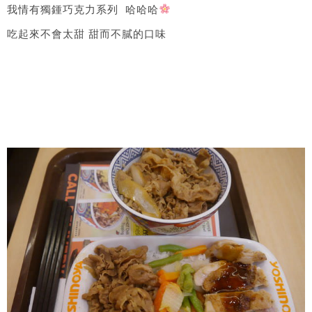
我情有獨鍾巧克力系列 哈哈哈​
吃起來不會太甜 甜而不膩的口味