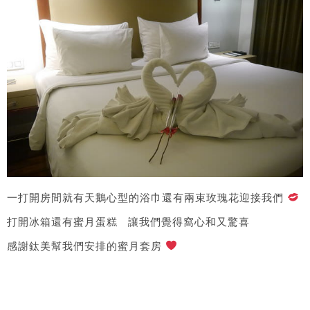
一打開房間就有天鵝心型的浴巾還有兩束玫瑰花迎接我們​
打開冰箱還有蜜月蛋糕 讓我們覺得窩心和又驚喜
感謝鈦美幫我們安排的蜜月套房​