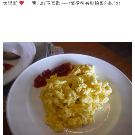
太陽蛋
​ 我比較不喜歡~~~(懷孕後有點怕蛋的味道)