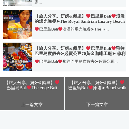
家...
2015.08.18
【旅人分享。妍妍&佩里】
巴里島Bali
浪漫
的燭光晚餐➤The Royal Santrian Luxury Beach
Villas 皇家桑川豪華海灘別墅(美食SPA篇)
巴里島Bali
浪漫的燭光晚餐➤The R...
2018.10.31
【旅人分享。妍妍&佩里】
巴里島Bali
飛往
巴里島度假去➤必買公豆70黃金咖啡工廠➤ 穆利
雅Mulia晚餐Edogin Buffet
巴里島Bali
飛往巴里島度假去➤必買公豆...
2018.10.31
【旅人分享。妍妍&佩里】
【旅人分享。妍妍&佩里】
巴里島Bali
The edge Bali
巴里島Bali
庫塔➤Beachwalk
villa斷崖海景午餐➤AYANA阿
Shopping➤Johnny Rockets美
雅娜飯店 Rock Bar斷崖酒吧
式漢堡➤洋人街➤Al Dente 歐
老爸餐廳➤搭機回台
上一篇文章
下一篇文章