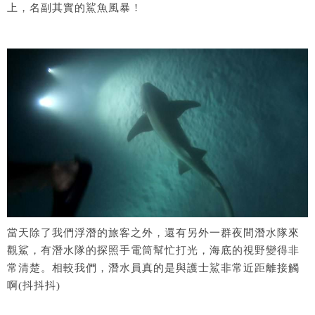
上，名副其實的鯊魚風暴 !
當天除了我們浮潛的旅客之外，還有另外一群夜間潛水隊來
觀鯊，有潛水隊的探照手電筒幫忙打光，海底的視野變得非
常清楚。相較我們，潛水員真的是與護士鯊非常近距離接觸
啊(抖抖抖)