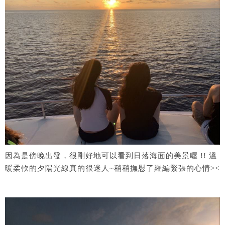
因為是傍晚出發，很剛好地可以看到日落海面的美景喔 !! 溫
暖柔軟的夕陽光線真的很迷人~稍稍撫慰了羅編緊張的心情><