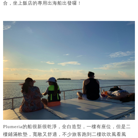
合，坐上飯店的專用出海船出發囉 !
Plumeria的船很新很乾淨，全白造型，一樓有座位，但是二
樓鋪滿軟墊，寬敞又舒適，不少旅客跑到二樓吹吹風看風