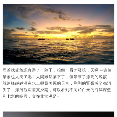
埋首找鯊魚認真游了一陣子，抬頭一看才發現，天啊~~這個
景象也太美了吧 ! 太陽雖然落下了，但帶來了漂亮的晚霞，
就這樣靜靜漂在水上觀賞美麗的天空，剛剛的緊張感全都消
失了，浮潛觀鯊兼賞夕陽，可以看到不同於白天的海洋深藍
和七彩的晚霞，實在非常滿足~