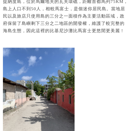
提納度島，位於馬爾地夫的瓦夫環礁，距離首都馬列75KM，
島上人口不到50人，相較馬富士，是個迷你居民島。當地居
民以及旅店只使用島的三分之一面積作為主要活動區域，政
府保留了島嶼剩下三分之二地區的開發權，維護了較完整的
海島生態，因此這裡的比基尼沙灘比馬富士更悠閒更美麗 !