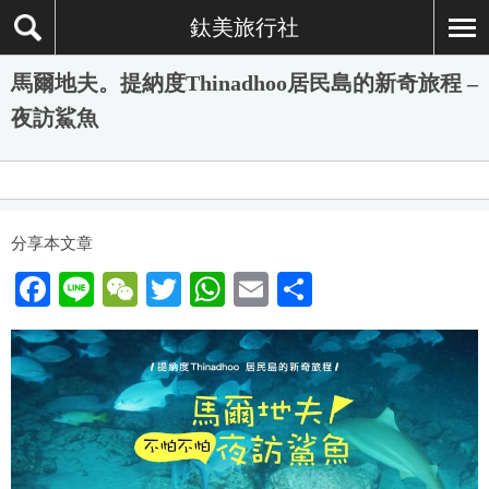
鈦美旅行社
馬爾地夫。提納度Thinadhoo居民島的新奇旅程 –
夜訪鯊魚
分享本文章
F
Li
W
T
W
E
分
a
n
e
wi
h
m
享
c
e
C
tt
at
ail
e
h
er
s
b
at
A
o
p