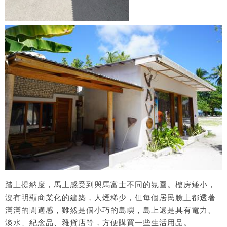
踏上提納度，馬上感受到與馬富士不同的氛圍。樓房矮小，
沒有明顯商業化的建築，人煙稀少，但每個居民臉上都透著
滿滿的閒適感，雖然是個小巧的島嶼，島上還是具有電力、
淡水、紀念品、雜貨店等，方便購買一些生活用品。