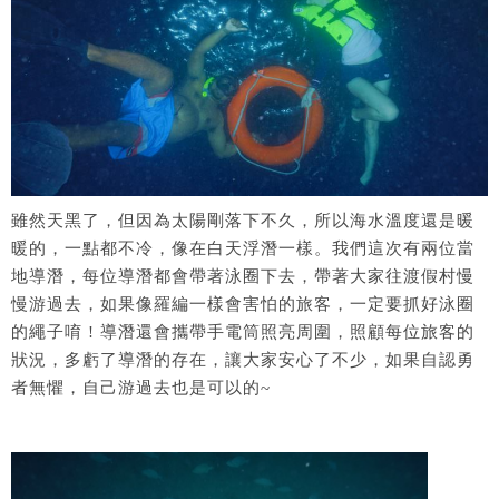
雖然天黑了，但因為太陽剛落下不久，所以海水溫度還是暖
暖的，一點都不冷，像在白天浮潛一樣。我們這次有兩位當
地導潛，每位導潛都會帶著泳圈下去，帶著大家往渡假村慢
慢游過去，如果像羅編一樣會害怕的旅客，一定要抓好泳圈
的繩子唷 ! 導潛還會攜帶手電筒照亮周圍，照顧每位旅客的
狀況，多虧了導潛的存在，讓大家安心了不少，如果自認勇
者無懼，自己游過去也是可以的~