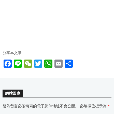
分享本文章
F
Li
W
T
W
E
分
a
n
e
wi
h
m
享
c
e
C
tt
at
ail
e
h
er
s
網站回應
b
at
A
o
p
發佈留言必須填寫的電子郵件地址不會公開。
必填欄位標示為
*
o
p