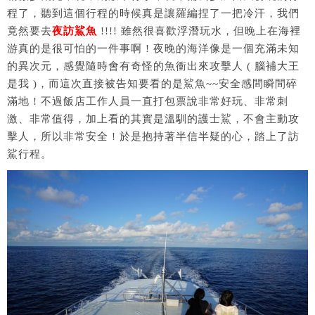
程了，聽到這個行程的時候真是讓羅編捏了一把冷汗，我們
竟然要去
夜訪鯊魚
!!!! 雖然很喜歡浮潛玩水，但晚上在海裡
游真的是很可怕的一件事啊 ! 夜晚的海洋像是一個充滿未知
的異次元，感覺隨時會有奇怪的魚衝出來攻擊人 ( 腦補大王
是我 )，而這次直接被告知要看的是鯊魚~~安全感間瞬間碎
滿地 ! 不過飯店工作人員一直打包票說非常好玩、非常刺
激、非常值得，加上看的其實是溫馴的護士鯊，不會主動攻
擊人，所以非常安全 ! 於是抱持著半信半疑的心，踏上了訪
鯊行程。