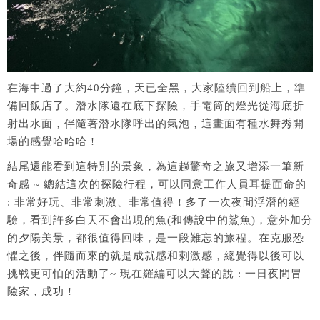
在海中過了大約40分鐘，天已全黑，大家陸續回到船上，準
備回飯店了。潛水隊還在底下探險，手電筒的燈光從海底折
射出水面，伴隨著潛水隊呼出的氣泡，這畫面有種水舞秀開
場的感覺哈哈哈 !
結尾還能看到這特別的景象，為這趟驚奇之旅又增添一筆新
奇感 ~ 總結這次的探險行程，可以同意工作人員耳提面命的
: 非常好玩、非常刺激、非常值得 ! 多了一次夜間浮潛的經
驗，看到許多白天不會出現的魚(和傳說中的鯊魚)，意外加分
的夕陽美景，都很值得回味，是一段難忘的旅程。在克服恐
懼之後，伴隨而來的就是成就感和刺激感，總覺得以後可以
挑戰更可怕的活動了~ 現在羅編可以大聲的說 : 一日夜間冒
險家，成功 !