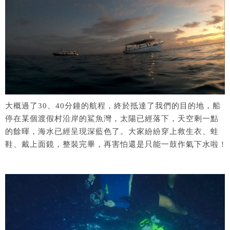
大概過了30、40分鐘的航程，終於抵達了我們的目的地，船
停在某個渡假村沿岸的鯊魚灣，太陽已經落下，天空剩一點
的餘暉，海水已經呈現深藍色了。大家紛紛穿上救生衣、蛙
鞋、戴上面鏡，整裝完畢，再害怕還是只能一鼓作氣下水啦 !