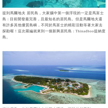
o
p
k
提到馬爾地夫 居民島，大家腦中第一個浮現的一定是馬富士
島 : 目前開發最完善，且最知名的居民島。但是馬爾地夫還
有許多其他優質島嶼，不同於馬富士的精彩活動等著大家去
探勘喔 ! 這次羅編就來到一個新興居民島 : Thinadhoo提納度
島。