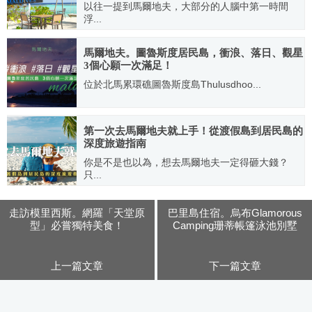
以往一提到馬爾地夫，大部分的人腦中第一時間
浮...
2019.03.27
馬爾地夫。圖魯斯度居民島，衝浪、落日、觀星
3個心願一次滿足！
位於北馬累環礁圖魯斯度島Thulusdhoo...
2019.03.27
第一次去馬爾地夫就上手！從渡假島到居民島的
深度旅遊指南
你是不是也以為，想去馬爾地夫一定得砸大錢？
只...
2018.10.24
走訪模里西斯。網羅「天堂原
巴里島住宿。烏布Glamorous
型」必嘗獨特美食！
Camping珊蒂帳篷泳池別墅
上一篇文章
下一篇文章