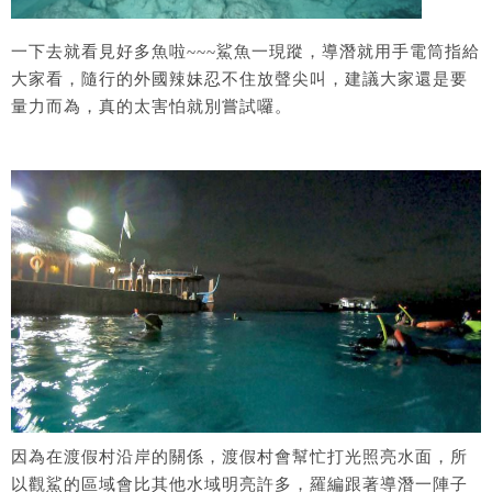
一下去就看見好多魚啦~~~鯊魚一現蹤，導潛就用手電筒指給
大家看，隨行的外國辣妹忍不住放聲尖叫，建議大家還是要
量力而為，真的太害怕就別嘗試囉。
因為在渡假村沿岸的關係，渡假村會幫忙打光照亮水面，所
以觀鯊的區域會比其他水域明亮許多，羅編跟著導潛一陣子