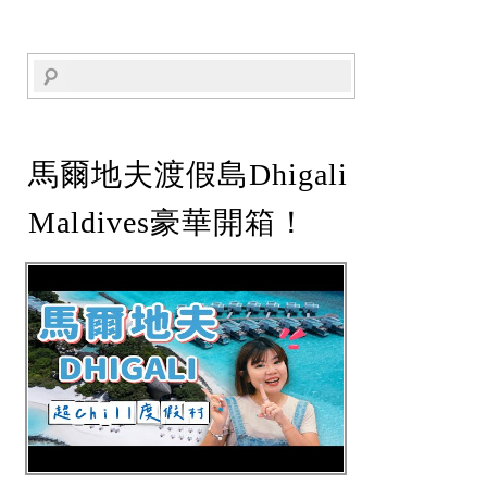
馬爾地夫渡假島Dhigali
Maldives豪華開箱！