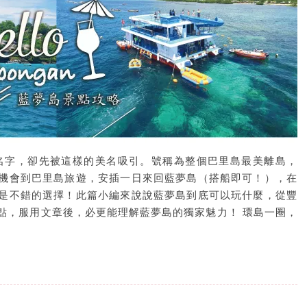
聽過名字，卻先被這樣的美名吸引。號稱為整個巴里島最美離島，
機會到巴里島旅遊，安插一日來回藍夢島（搭船即可！），在
是不錯的選擇！此篇小編來說說藍夢島到底可以玩什麼，從豐
點，服用文章後，必更能理解藍夢島的獨家魅力！ 環島一圈，