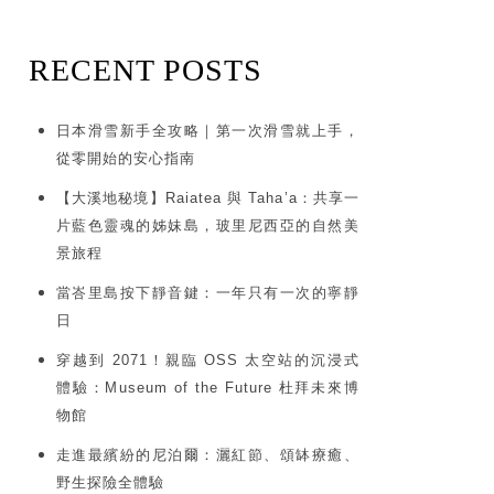
RECENT POSTS
日本滑雪新手全攻略｜第一次滑雪就上手，
從零開始的安心指南
【大溪地秘境】Raiatea 與 Taha’a：共享一
片藍色靈魂的姊妹島，玻里尼西亞的自然美
景旅程
當峇里島按下靜音鍵：一年只有一次的寧靜
日
穿越到 2071！親臨 OSS 太空站的沉浸式
體驗：Museum of the Future 杜拜未來博
物館
走進最繽紛的尼泊爾：灑紅節、頌缽療癒、
野生探險全體驗