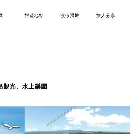
頁
旅遊地點
渡假潛旅
旅人分享
島觀光、水上樂園