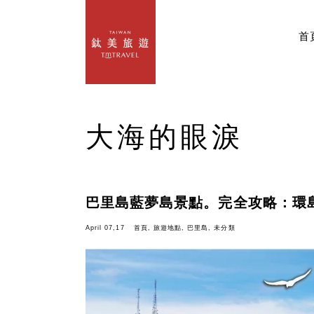
首
大海的眼淚
巴里島藍夢島景點。完全攻略：環
April 07,17
首頁
,
旅遊地點
,
巴里島
,
未分類