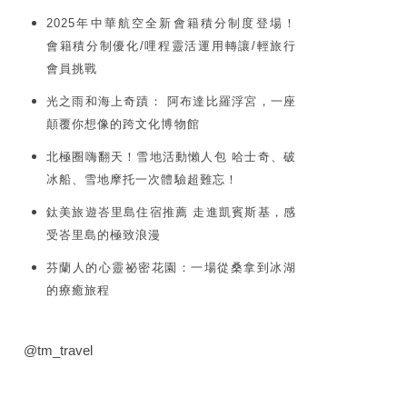
2025年中華航空全新會籍積分制度登場！
會籍積分制優化/哩程靈活運用轉讓/輕旅行
會員挑戰
光之雨和海上奇蹟： 阿布達比羅浮宮，一座
顛覆你想像的跨文化博物館
北極圈嗨翻天！雪地活動懶人包 哈士奇、破
冰船、雪地摩托一次體驗超難忘！
鈦美旅遊峇里島住宿推薦 走進凱賓斯基，感
受峇里島的極致浪漫
芬蘭人的心靈祕密花園：一場從桑拿到冰湖
的療癒旅程
@tm_travel