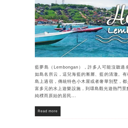
藍夢島（Lembongan），許多人可能沒
如島名所云，這兒海藍的漸層、藍的清澈。有
島上過宿，傳統特色小木屋或者奢華別墅，都
富多元的水上遊樂設施，到環島觀光遊熱門景
純樸而原始的居民...
Read more