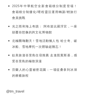
2025年中華航空全新會籍積分制度登場！
會籍積分制優化/哩程靈活運用轉讓/輕旅行
會員挑戰
光之雨和海上奇蹟： 阿布達比羅浮宮，一座
顛覆你想像的跨文化博物館
北極圈嗨翻天！雪地活動懶人包 哈士奇、破
冰船、雪地摩托一次體驗超難忘！
鈦美旅遊峇里島住宿推薦 走進凱賓斯基，感
受峇里島的極致浪漫
芬蘭人的心靈祕密花園：一場從桑拿到冰湖
的療癒旅程
@tm_travel