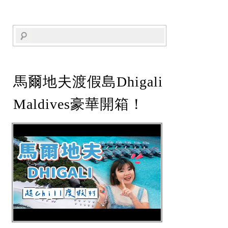
馬爾地夫渡假島Dhigali
Maldives豪華開箱！