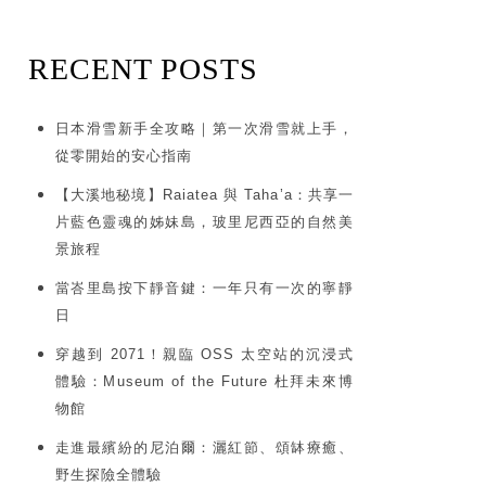
RECENT POSTS
日本滑雪新手全攻略｜第一次滑雪就上手，
從零開始的安心指南
【大溪地秘境】Raiatea 與 Taha’a：共享一
片藍色靈魂的姊妹島，玻里尼西亞的自然美
景旅程
當峇里島按下靜音鍵：一年只有一次的寧靜
日
穿越到 2071！親臨 OSS 太空站的沉浸式
體驗：Museum of the Future 杜拜未來博
物館
走進最繽紛的尼泊爾：灑紅節、頌缽療癒、
野生探險全體驗