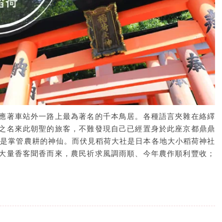
應著車站外一路上最為著名的千本鳥居。各種語言夾雜在絡繹
之名來此朝聖的旅客，不難發現自己已經置身於此座京都鼎鼎
信是掌管農耕的神仙。而伏見稻荷大社是日本各地大小稻荷神社
大量香客聞香而來，農民祈求風調雨順、今年農作順利豐收；