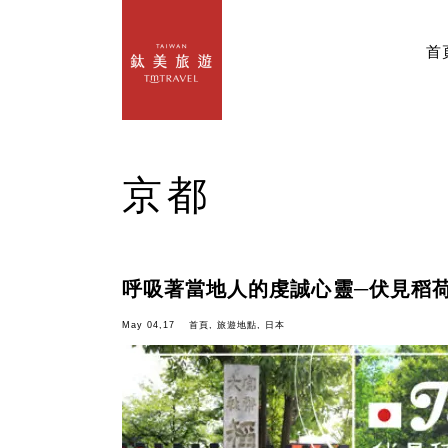
首
京都
呼吸著當地人的虔誠心靈─伏見稻
May 04,17
首頁
,
旅遊地點
,
日本