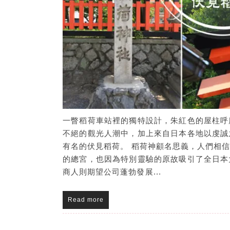
一瞥稻荷車站裡的獨特設計，朱紅色的屋柱呼
不絕的觀光人潮中，加上來自日本各地以虔誠
有名的伏見稻荷。 稻荷神顧名思義，人們相
的總宮，也因為特別靈驗的原故吸引了全日本
商人則期望公司蓬勃發展...
Read more