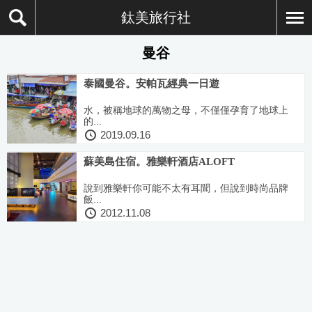
鈦美旅行社
曼谷
泰國曼谷。安帕瓦經典一日遊
水，被稱地球的萬物之母，不僅僅孕育了地球上
的...
2019.09.16
蘇美島住宿。雅樂軒酒店ALOFT
說到雅樂軒你可能不太有耳聞，但說到時尚品牌
飯...
2012.11.08