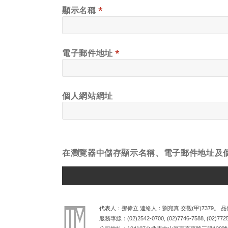
顯示名稱
*
電子郵件地址
*
個人網站網址
在
瀏覽器
中儲存顯示名稱、電子郵件地址及
ALTERNATIVE:
代表人：鄧偉立 連絡人：劉宛真 交觀(甲)7379。 品保
服務專線：
(02)2542-0700
,
(02)7746-7588
,
(02)772