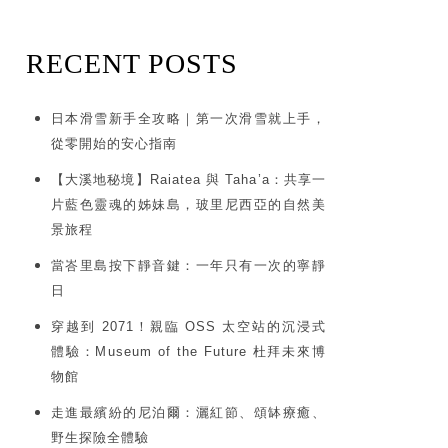
RECENT POSTS
日本滑雪新手全攻略｜第一次滑雪就上手，
從零開始的安心指南
【大溪地秘境】Raiatea 與 Taha’a：共享一
片藍色靈魂的姊妹島，玻里尼西亞的自然美
景旅程
當峇里島按下靜音鍵：一年只有一次的寧靜
日
穿越到 2071！親臨 OSS 太空站的沉浸式
體驗：Museum of the Future 杜拜未來博
物館
走進最繽紛的尼泊爾：灑紅節、頌缽療癒、
野生探險全體驗