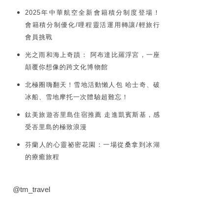
2025年中華航空全新會籍積分制度登場！
會籍積分制優化/哩程靈活運用轉讓/輕旅行
會員挑戰
光之雨和海上奇蹟： 阿布達比羅浮宮，一座
顛覆你想像的跨文化博物館
北極圈嗨翻天！雪地活動懶人包 哈士奇、破
冰船、雪地摩托一次體驗超難忘！
鈦美旅遊峇里島住宿推薦 走進凱賓斯基，感
受峇里島的極致浪漫
芬蘭人的心靈祕密花園：一場從桑拿到冰湖
的療癒旅程
@tm_travel