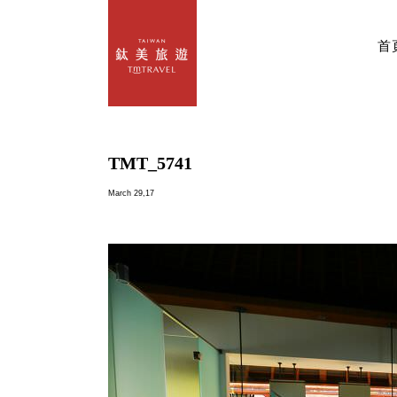
首
TMT_5741
March 29,17