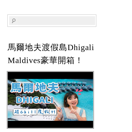
馬爾地夫渡假島Dhigali
Maldives豪華開箱！