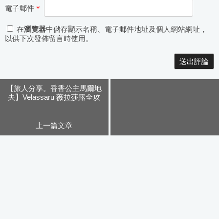
電子郵件
*
在
瀏覽器
中儲存顯示名稱、電子郵件地址及個人網站網址，
以供下次發佈留言時使用。
Alternative:
【旅人分享。香香公主馬爾地
夫】Velassaru 薇拉莎露全攻
略。珊瑚假期
上一篇文章