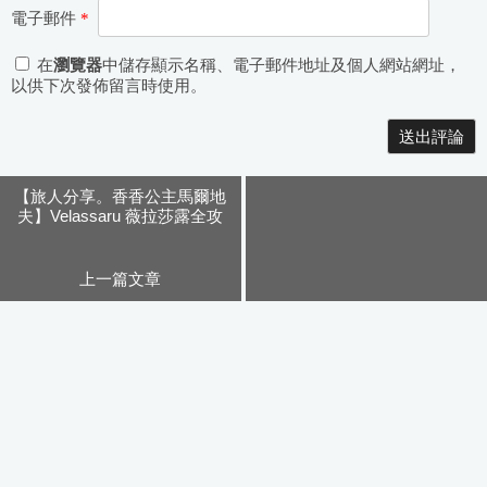
電子郵件
*
在
瀏覽器
中儲存顯示名稱、電子郵件地址及個人網站網址，
以供下次發佈留言時使用。
Alternative:
【旅人分享。香香公主馬爾地
夫】Velassaru 薇拉莎露全攻
略。珊瑚假期
上一篇文章