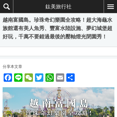
鈦美旅行社
越南富國島。珍珠奇幻樂園全攻略！超大海龜水
族館還有美人魚秀、豐富水陸設施、夢幻城堡超
好玩，千萬不要錯過最後的壓軸燈光閉園秀！
分享本文章
F
Li
W
T
W
E
分
a
n
e
wi
h
m
享
c
e
C
tt
at
ail
e
h
er
s
b
at
A