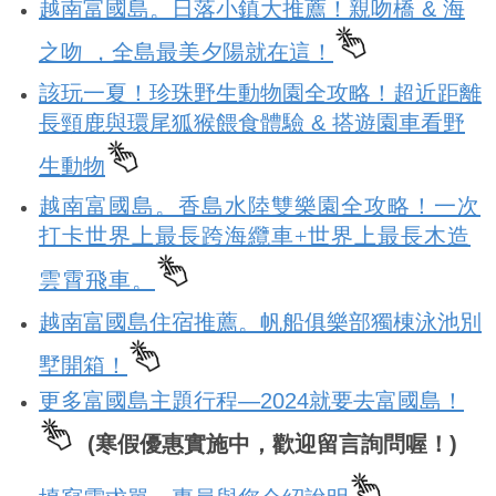
越南富國島。日落小鎮大推薦！親吻橋 & 海
之吻 ，全島最美夕陽就在這！
該玩一夏！珍珠野生動物園全攻略！超近距離
長頸鹿與環尾狐猴餵食體驗 & 搭遊園車看野
生動物
越南富國島。香島水陸雙樂園全攻略！一次
打卡世界上最長跨海纜車+世界上最長木造
雲霄飛車。
越南富國島住宿推薦。帆船俱樂部獨棟泳池別
墅開箱！
更多富國島主題行程—2024就要去富國島！
(寒假優惠實施中，歡迎留言詢問喔！)