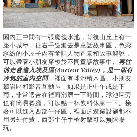
園內正中間有一張魔毯水池，背後山丘上有一
座小城堡，往右手邊進去是童話故事區，色彩
繽紛的小屋子內有童話人物造景和故事解說，
可以帶著小朋友穿梭於不同童話故事中。
再往
前走會進入埃及區(Ancient Valley)，是一個有
冷氣的室內空間
，裡面有球池積木區、小朋友
攀岩區和影音互動區，如果是正中午或是下
雨，非常適合在裡面消磨一下時間，球池區旁
也有簡易餐廳，可以點一杯飲料休息一下。接
著可以進入西部牛仔區，裡面的遊樂設施都不
用另外付費，西部牛仔手槍射擊可以無限暢
玩。