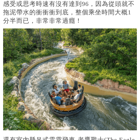
感受或思考時速有沒有達到96，因為從頭就不
拖泥帶水的衝衝衝到底，整個乘坐時間大概1
分半而已，非常非常過癮！
還有室內懸吊式雲霄飛車-老鷹戰士(The Eagle