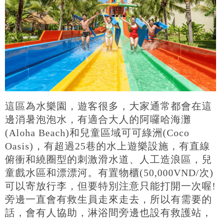
這區為水樂園，遊客很多，大家通常都會在這
邊消暑泡泡水，有適合大人的阿囉哈海灘
(Aloha Beach)和兒童區域可可綠洲(Coco
Oasis)，有超過25巷的水上遊樂設施，有直線
俯衝和繞圈型的刺激滑水道、人工造浪區，兒
童戲水區和漂漂河。有置物櫃(50,000VND/次)
可以寄放行李，但要特別注意只能打開一次喔!
旁邊一直會有救生員走來走去，所以有需要的
話，會有人協助，淋浴間旁邊也設有救護站，