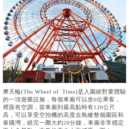
摩天輪(The Wheel of Time)是入園絕對要體驗
的一項遊樂設施，每個車廂可以坐6位乘客，
裡面有空調，當車廂到最高點時有120公尺
高，可以享受空拍機的高度去鳥瞰整個園區和
泰國灣，繞完一圈大約20分鐘，車廂非常穩定