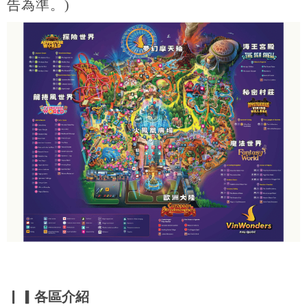
告為準。)
▏▎各區介紹