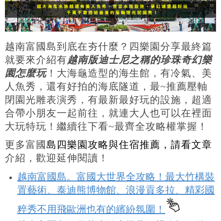
o
p
o
p
k
越南富國島到底在夯什麼？四樂園分享最終篇
就要來介紹有
越南版迪士尼之稱的珍珠奇幻樂
園怎麼玩
！大海龜造型的海生館，有冷氣、美
人魚秀，還有好拍的海底隧道，最~推薦壓軸
閉園光雕表演秀，有最新最好玩的設施，超適
合帶小朋友一起前往，就連大人也可以在裡面
大玩特玩！繼續往下看~最齊全攻略權掌握！
更多富國
島四樂園攻略與住宿推薦，請看文章
介紹，歡迎延伸閱讀！
越南富國島。富國大世界全攻略！最大竹構裝
置藝術、泰迪熊博物館、浪漫貢多拉、精彩國
粹秀不用飛歐洲也有的繽紛氛圍！