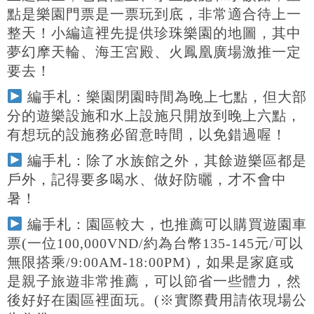
點是樂園門票是一票玩到底，非常適合待上一
整天！小編這裡先提供珍珠樂園的地圖，其中
夢幻摩天輪、海王宮殿、火鳳凰廣場激推一定
要去！
編手札：樂園閉園時間為晚上七點，但大部
分的遊樂設施和水上設施只開放到晚上六點，
有想玩的設施務必留意時間，以免錯過喔！
編手札：除了水族館之外，其餘遊樂區都是
戶外，記得要多喝水、做好防曬，才不會中
暑！
編手札：園區較大，也推薦可以購買遊園車
票(一位100,000VND/約為台幣135-145元/可以
無限搭乘/9:00AM-18:00PM)，如果是家庭或
是親子旅遊非常推薦，可以節省一些體力，然
後好好在園區裡面玩。(※實際費用請依現場公