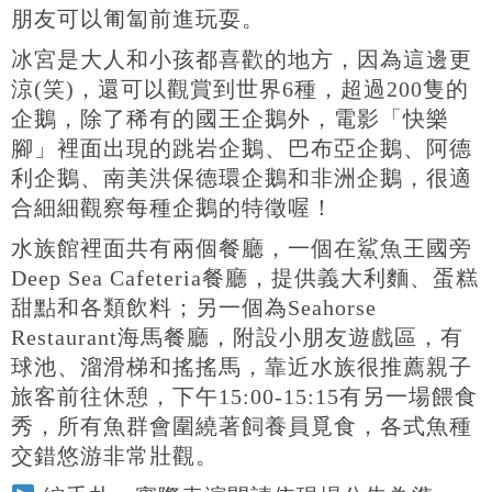
朋友可以匍匐前進玩耍。
冰宮是大人和小孩都喜歡的地方，因為這邊更
涼(笑)，還可以觀賞到世界6種，超過200隻的
企鵝，除了稀有的國王企鵝外，電影「快樂
腳」裡面出現的跳岩企鵝、巴布亞企鵝、阿德
利企鵝、南美洪保德環企鵝和非洲企鵝，很適
合細細觀察每種企鵝的特徵喔！
水族館裡面共有兩個餐廳，一個在鯊魚王國旁
Deep Sea Cafeteria餐廳，提供義大利麵、蛋糕
甜點和各類飲料；另一個為Seahorse
Restaurant海馬餐廳，附設小朋友遊戲區，有
球池、溜滑梯和搖搖馬，靠近水族很推薦親子
旅客前往休憩，下午15:00-15:15有另一場餵食
秀，所有魚群會圍繞著飼養員覓食，各式魚種
交錯悠游非常壯觀。