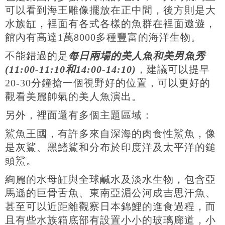
可以看到海王雕像擺放在正中間，後方則是大
水族缸，裡面有各式各樣的魚群在裡面遨遊，
館內有高達1萬8000多種豐富的海洋生物。
不能錯過的是
每日兩場的美人魚和美男魚秀
(11:00-11:10和14:00-14:10)
，建議可以提早
20-30分鐘搶一個視野好的位置，可以更好的
觀看美麗帥氣的美人魚演出。
另外，裡面還有多個主題區域：
鯊魚王國，有許多來自深海的肉食性鯊魚，像
是灰鯊、黑鰭鯊和分布於印度洋及太平洋的鎚
頭鯊。
絢麗的水母缸與全球鹹水及淡水生物，包含亞
馬遜的巨骨舌魚、東南亞湄公河成吉思汗魚、
甚至可以近距離觀察日本錦鯉的進食過程，而
且有些水族箱底部有設置小小的玻璃廊道，小