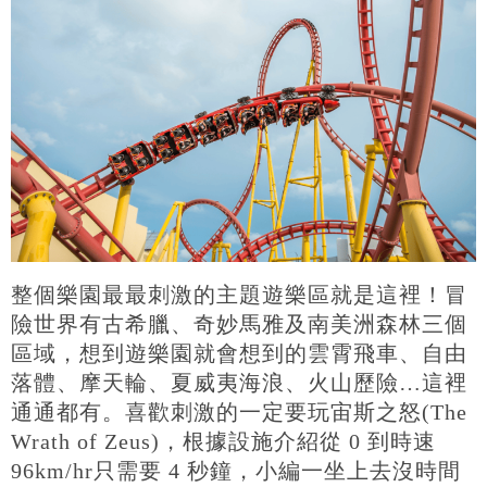
整個樂園最最刺激的主題遊樂區就是這裡！冒
險世界有古希臘、奇妙馬雅及南美洲森林三個
區域，想到遊樂園就會想到的雲霄飛車、自由
落體、摩天輪、夏威夷海浪、火山歷險…這裡
通通都有。喜歡刺激的一定要玩宙斯之怒(The
Wrath of Zeus)，根據設施介紹從 0 到時速
96km/hr只需要 4 秒鐘，小編一坐上去沒時間