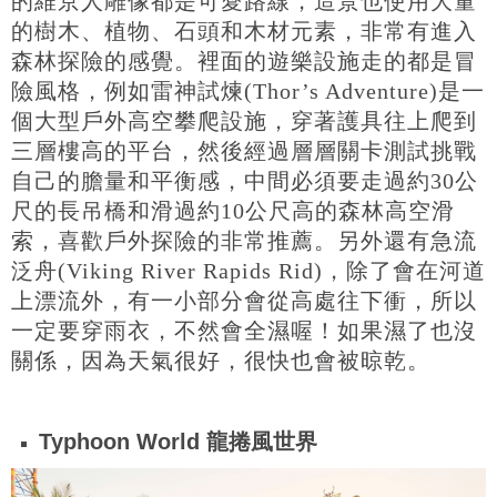
的維京人雕像都是可愛路線，造景也使用大量
的樹木、植物、石頭和木材元素，非常有進入
森林探險的感覺。裡面的遊樂設施走的都是冒
險風格，例如雷神試煉(Thor’s Adventure)是一
個大型戶外高空攀爬設施，穿著護具往上爬到
三層樓高的平台，然後經過層層關卡測試挑戰
自己的膽量和平衡感，中間必須要走過約30公
尺的長吊橋和滑過約10公尺高的森林高空滑
索，喜歡戶外探險的非常推薦。另外還有急流
泛舟(Viking River Rapids Rid)，除了會在河道
上漂流外，有一小部分會從高處往下衝，所以
一定要穿雨衣，不然會全濕喔！如果濕了也沒
關係，因為天氣很好，很快也會被晾乾。
Typhoon World 龍捲風世界