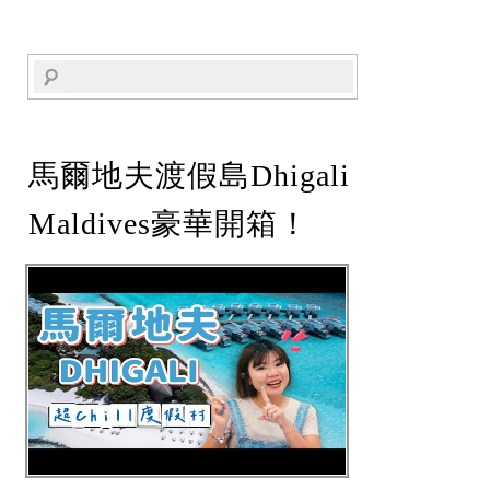
馬爾地夫渡假島Dhigali
Maldives豪華開箱！