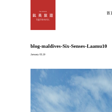
首
blog-maldives-Six-Senses-Laamu10
January 03,19