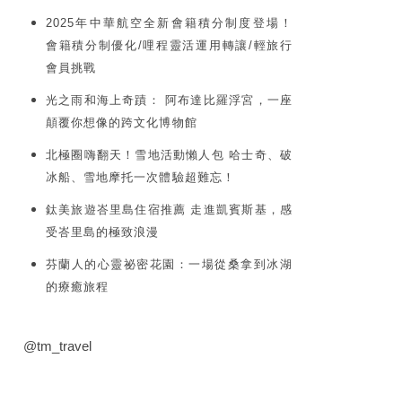
2025年中華航空全新會籍積分制度登場！
會籍積分制優化/哩程靈活運用轉讓/輕旅行
會員挑戰
光之雨和海上奇蹟： 阿布達比羅浮宮，一座
顛覆你想像的跨文化博物館
北極圈嗨翻天！雪地活動懶人包 哈士奇、破
冰船、雪地摩托一次體驗超難忘！
鈦美旅遊峇里島住宿推薦 走進凱賓斯基，感
受峇里島的極致浪漫
芬蘭人的心靈祕密花園：一場從桑拿到冰湖
的療癒旅程
@tm_travel