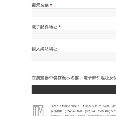
顯示名稱
*
電子郵件地址
*
個人網站網址
在
瀏覽器
中儲存顯示名稱、電子郵件地址及
ALTERNATIVE:
代表人：鄧偉立 連絡人：劉宛真 交觀(甲)7379。 品保
服務專線：
(02)2542-0700
,
(02)7746-7588
,
(02)772