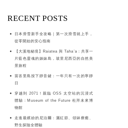
RECENT POSTS
日本滑雪新手全攻略｜第一次滑雪就上手，
從零開始的安心指南
【大溪地秘境】Raiatea 與 Taha’a：共享一
片藍色靈魂的姊妹島，玻里尼西亞的自然美
景旅程
當峇里島按下靜音鍵：一年只有一次的寧靜
日
穿越到 2071！親臨 OSS 太空站的沉浸式
體驗：Museum of the Future 杜拜未來博
物館
走進最繽紛的尼泊爾：灑紅節、頌缽療癒、
野生探險全體驗