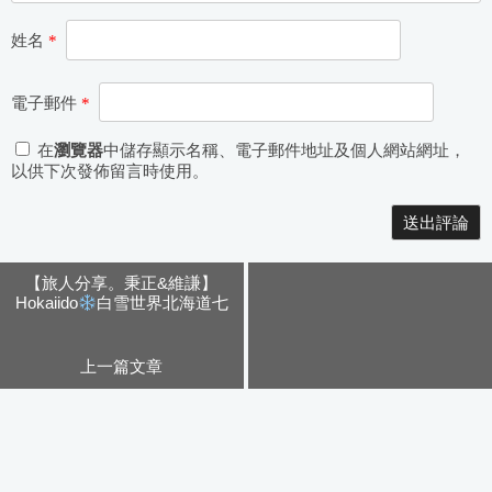
姓名
*
電子郵件
*
在
瀏覽器
中儲存顯示名稱、電子郵件地址及個人網站網址，
以供下次發佈留言時使用。
Alternative:
【旅人分享。秉正&維謙】
Hokaiido
白雪世界北海道七
天六夜之函館湯元啄木亭住宿
飲食篇
上一篇文章