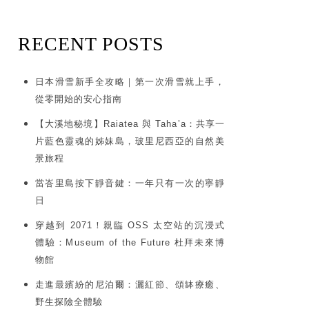
RECENT POSTS
日本滑雪新手全攻略｜第一次滑雪就上手，
從零開始的安心指南
【大溪地秘境】Raiatea 與 Taha’a：共享一
片藍色靈魂的姊妹島，玻里尼西亞的自然美
景旅程
當峇里島按下靜音鍵：一年只有一次的寧靜
日
穿越到 2071！親臨 OSS 太空站的沉浸式
體驗：Museum of the Future 杜拜未來博
物館
走進最繽紛的尼泊爾：灑紅節、頌缽療癒、
野生探險全體驗