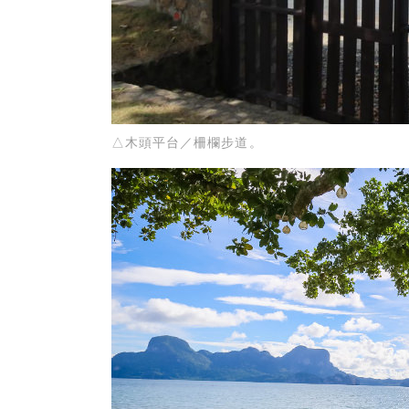
△木頭平台／柵欄步道。