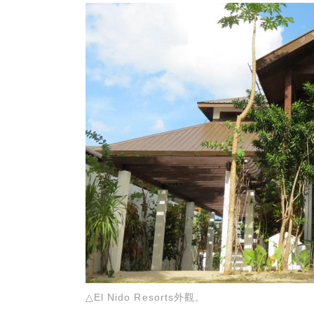
△El Nido Resorts外觀。