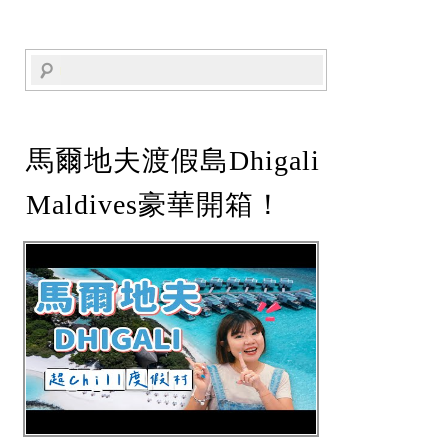
馬爾地夫渡假島Dhigali
Maldives豪華開箱！