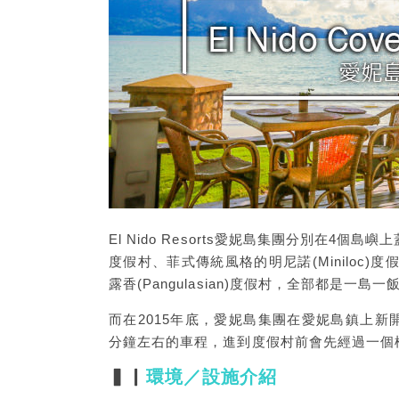
El Nido Resorts愛妮島集團分別在4個
度假村、菲式傳統風格的明尼諾(Miniloc)度
露香(Pangulasian)度假村，全部都是
而在2015年底，愛妮島集團在愛妮島鎮上新開了
分鐘左右的車程，進到度假村前會先經過一個
▍▏
環境／設施介紹