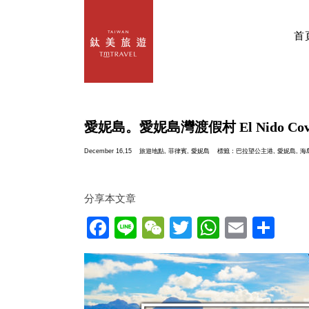
首
愛妮島。愛妮島灣渡假村 El Nido Cove R
December 16,15
旅遊地點
,
菲律賓
,
愛妮島
標籤：
巴拉望公主港
,
愛妮島
,
海
分享本文章
Facebook
Line
WeChat
Twitter
WhatsAp
Email
分
享