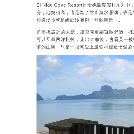
El Nido Cove Resort是愛妮島渡
旁，地勢稍高，這是為了防止海水漲潮，或是
步道漫步就是綿延沙灘與「無敵海景」。
超高挑設計的大廳，讓空間更顯寬敞舒適，擺
可以互飆西洋棋技；走出大廳後，會看見一被
前的山海，只是一眼就愛上渡假村裡這怡然的