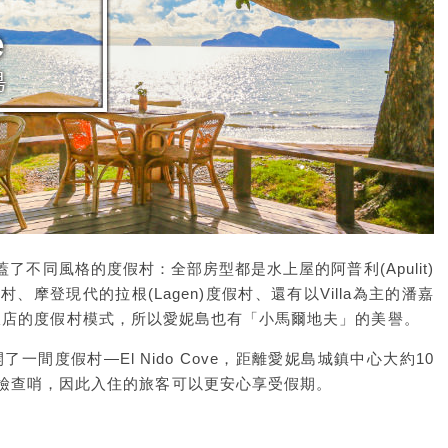
島嶼上蓋了不同風格的度假村：全部房型都是水上屋的阿普利(Apulit)
假村、摩登現代的拉根(Lagen)度假村、還有以Villa為主的潘嘉
一島一飯店的度假村模式，所以愛妮島也有「小馬爾地夫」的美譽。
一間度假村—El Nido Cove，距離愛妮島城鎮中心大約10
檢查哨，因此入住的旅客可以更安心享受假期。