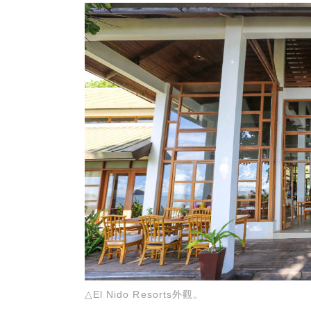
△El Nido Resorts外觀。