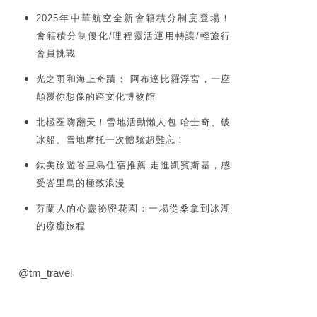
2025年中華航空全新會籍積分制度登場！
會籍積分制優化/哩程靈活運用轉讓/輕旅行
會員挑戰
光之雨和海上奇蹟： 阿布達比羅浮宮，一座
顛覆你想像的跨文化博物館
北極圈嗨翻天！雪地活動懶人包 哈士奇、破
冰船、雪地摩托一次體驗超難忘！
鈦美旅遊峇里島住宿推薦 走進凱賓斯基，感
受峇里島的極致浪漫
芬蘭人的心靈祕密花園：一場從桑拿到冰湖
的療癒旅程
@tm_travel