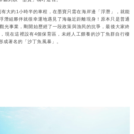
則有大約1小時半的車程，在墨寶只需在海岸邊「浮潛」，就能
浮潛組夥伴就很幸運地遇見了海龜近距離現身！原本只是普通
續觀光事業，剛開始歷經了一段政策與漁民的抗爭，最後大家終
，現在這裡設有4個保育區，未經人工餵養的沙丁魚群自行棲
，形成著名的「沙丁魚風暴」。