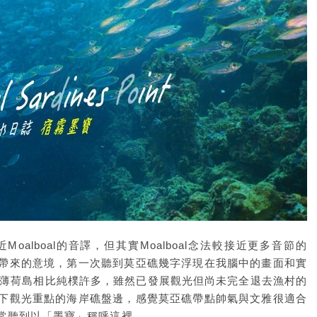
alboal的音譯，但其實Moalboal念法較接近更多音節的
帶來的意境，第一次聽到莫亞礁幾字浮現在我腦中的畫面和實
這裡和薄荷島相比純樸許多，雖然已發展觀光但尚未完全退去漁村的
下觀光重點的海岸礁盤邊，感覺莫亞礁帶點帥氣與文雅很適合
常聽到以「墨寶」稱呼這裡。