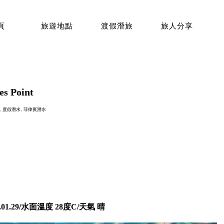
頁
旅遊地點
渡假潛旅
旅人分享
 Point
,
度假潛水
,
菲律賓潛水
p
.01.29/水面溫度 28度C/天氣 晴