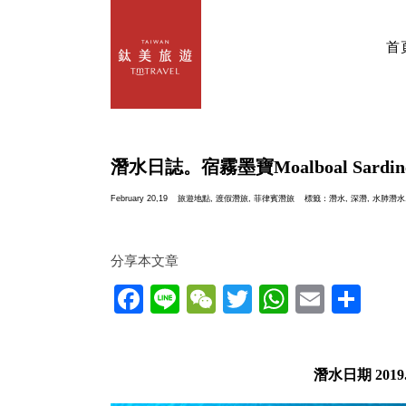
首
潛水日誌。宿霧墨寶Moalboal Sardines
February 20,19
旅遊地點
,
渡假潛旅
,
菲律賓潛旅
標籤：
潛水
,
深潛
,
水肺潛水
分享本文章
Facebook
Line
WeChat
Twitter
WhatsAp
Email
分
享
潛水日期 2019