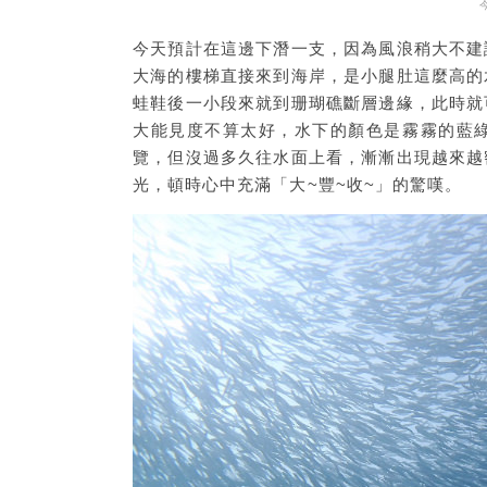
今天預計在這邊下潛一支，因為風浪稍大不建
大海的樓梯直接來到海岸，是小腿肚這麼高的
蛙鞋後一小段來就到珊瑚礁斷層邊緣，此時就
大能見度不算太好，水下的顏色是霧霧的藍
覽，但沒過多久往水面上看，漸漸出現越來越
光，頓時心中充滿「大~豐~收~」的驚嘆。