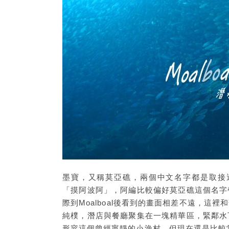
墨寶，又稱莫亞礁，兩個中文名字都是取接近Mo
「摸阿波阿」，阿編比較偏好莫亞礁這個名字
際到Moalboal後看到的畫面相差不遠，
純樸，潛店與餐廳聚集在一塊精華區，緊鄰水
形容這個曾經寧靜的小漁村，但現在還是比較