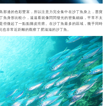
島那邊的色彩豐富，所以注意力完全集中在沙丁魚身上，墨寶
丁魚身形比較小，遠遠看就像閃閃發光的密集細線，平常不太
是些微起了一點點雞皮疙瘩。在沙丁魚最多的區域，幾乎同時
此也非常近距離的觀察了肥滋滋的沙丁魚。