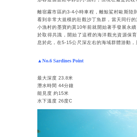
離宿霧市區約3-4小時車程，離鯨鯊村歐斯陸
看到非常大規模的壯觀沙丁魚群，當天同行的
小漁村的墨寶約莫10年前就開始著手發展永
於取得共識，開始了這裡的海洋觀光資源保育
息於此，在5-15公尺深左右的海域群體游動
▲No.6 Sardines Point
最大深度 23.8米
潛水時間 44分鐘
能見度 約15米
水下溫度 26度C