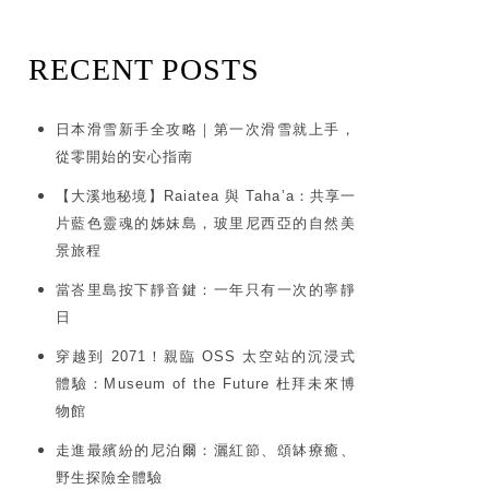
RECENT POSTS
日本滑雪新手全攻略｜第一次滑雪就上手，
從零開始的安心指南
【大溪地秘境】Raiatea 與 Taha’a：共享一
片藍色靈魂的姊妹島，玻里尼西亞的自然美
景旅程
當峇里島按下靜音鍵：一年只有一次的寧靜
日
穿越到 2071！親臨 OSS 太空站的沉浸式
體驗：Museum of the Future 杜拜未來博
物館
走進最繽紛的尼泊爾：灑紅節、頌缽療癒、
野生探險全體驗