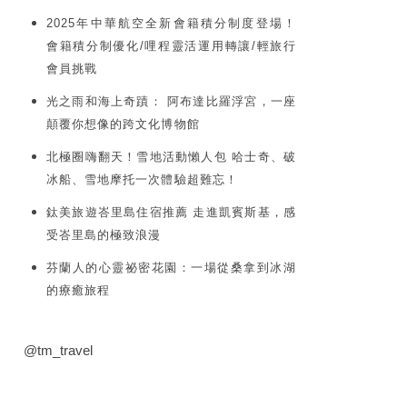
2025年中華航空全新會籍積分制度登場！
會籍積分制優化/哩程靈活運用轉讓/輕旅行
會員挑戰
光之雨和海上奇蹟： 阿布達比羅浮宮，一座
顛覆你想像的跨文化博物館
北極圈嗨翻天！雪地活動懶人包 哈士奇、破
冰船、雪地摩托一次體驗超難忘！
鈦美旅遊峇里島住宿推薦 走進凱賓斯基，感
受峇里島的極致浪漫
芬蘭人的心靈祕密花園：一場從桑拿到冰湖
的療癒旅程
@tm_travel