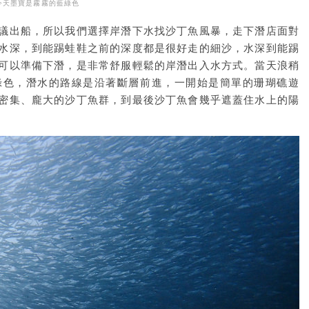
今天墨寶是霧霧的藍綠色
議出船，所以我們選擇岸潛下水找沙丁魚風暴，走下潛店面對
水深，到能踢蛙鞋之前的深度都是很好走的細沙，水深到能踢
可以準備下潛，是非常舒服輕鬆的岸潛出入水方式。當天浪稍
綠色，潛水的路線是沿著斷層前進，一開始是簡單的珊瑚礁遊
密集、龐大的沙丁魚群，到最後沙丁魚會幾乎遮蓋住水上的陽