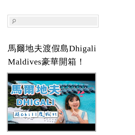
馬爾地夫渡假島Dhigali
Maldives豪華開箱！