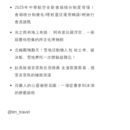
2025年中華航空全新會籍積分制度登場！
會籍積分制優化/哩程靈活運用轉讓/輕旅行
會員挑戰
光之雨和海上奇蹟： 阿布達比羅浮宮，一座
顛覆你想像的跨文化博物館
北極圈嗨翻天！雪地活動懶人包 哈士奇、破
冰船、雪地摩托一次體驗超難忘！
鈦美旅遊峇里島住宿推薦 走進凱賓斯基，感
受峇里島的極致浪漫
芬蘭人的心靈祕密花園：一場從桑拿到冰湖
的療癒旅程
@tm_travel