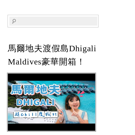
馬爾地夫渡假島Dhigali
Maldives豪華開箱！