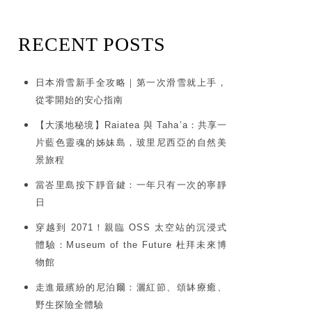
RECENT POSTS
日本滑雪新手全攻略｜第一次滑雪就上手，
從零開始的安心指南
【大溪地秘境】Raiatea 與 Taha’a：共享一
片藍色靈魂的姊妹島，玻里尼西亞的自然美
景旅程
當峇里島按下靜音鍵：一年只有一次的寧靜
日
穿越到 2071！親臨 OSS 太空站的沉浸式
體驗：Museum of the Future 杜拜未來博
物館
走進最繽紛的尼泊爾：灑紅節、頌缽療癒、
野生探險全體驗