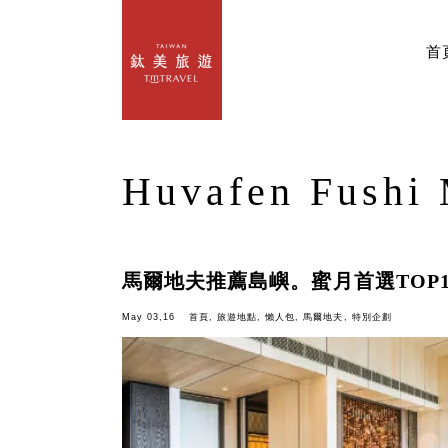
首
Huvafen Fushi 
馬爾地夫推薦島嶼。蜜月首選TOP
May 03,16
首頁
,
旅遊地點
,
懶人包
,
馬爾地夫
,
特別企劃