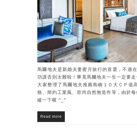
馬爾地夫是新婚夫妻蜜月旅行的首選，不過在
功課否則太難啦！畢竟馬爾地夫一生一定要走
大家整理了馬爾地夫推薦島嶼１０大ＣＰ值
格、簡約工業風、崇尚自然無造作等，由於每
縱一下喔 ^_^
Read more